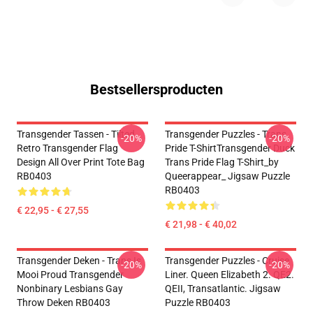
Bestsellersproducten
Transgender Tassen - Tilted
Transgender Puzzles - Trans
-20%
-20%
Retro Transgender Flag
Pride T-ShirtTransgender Duck
Design All Over Print Tote Bag
Trans Pride Flag T-Shirt_by
RB0403
Queerappear_ Jigsaw Puzzle
RB0403
€ 22,95 - € 27,55
€ 21,98 - € 40,02
Transgender Deken - Trans Is
Transgender Puzzles - Cruise
-20%
-20%
Mooi Proud Transgender
Liner. Queen Elizabeth 2. QE2.
Nonbinary Lesbians Gay
QEII, Transatlantic. Jigsaw
Throw Deken RB0403
Puzzle RB0403