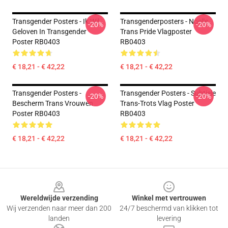
Transgender Posters - Ik Wil
Transgenderposters - Noelle
-20%
-20%
Geloven In Transgender
Trans Pride Vlagposter
Poster RB0403
RB0403
€ 18,21 - € 42,22
€ 18,21 - € 42,22
Transgender Posters -
Transgender Posters - Subtiele
-20%
-20%
Bescherm Trans Vrouwen
Trans-Trots Vlag Poster
Poster RB0403
RB0403
€ 18,21 - € 42,22
€ 18,21 - € 42,22
Footer
Wereldwijde verzending
Winkel met vertrouwen
Wij verzenden naar meer dan 200
24/7 beschermd van klikken tot
landen
levering