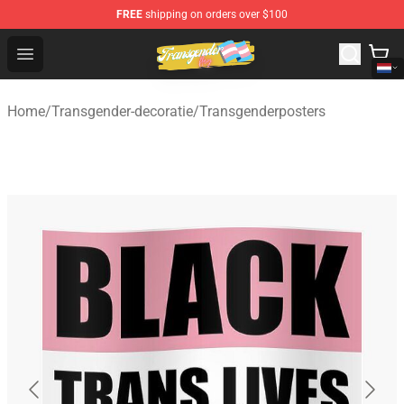
FREE
shipping on orders over $100
Transgender Flag Store - The Best Transgender Flag Sho
Open menu
Home
/
Transgender-decoratie
/
Transgenderposters