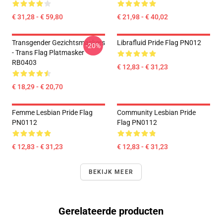
€ 31,28 - € 59,80
€ 21,98 - € 40,02
Transgender Gezichtsmaskers
Librafluid Pride Flag PN012
-20%
- Trans Flag Platmasker
RB0403
€ 12,83 - € 31,23
€ 18,29 - € 20,70
Femme Lesbian Pride Flag
Community Lesbian Pride
PN0112
Flag PN0112
€ 12,83 - € 31,23
€ 12,83 - € 31,23
BEKIJK MEER
Gerelateerde producten