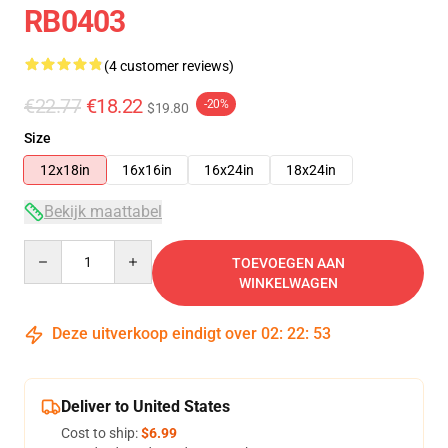
RB0403
(4 customer reviews)
€22.77
€18.22
-20%
$19.80
Size
12x18in
16x16in
16x24in
18x24in
Bekijk maattabel
Quantity
TOEVOEGEN AAN
WINKELWAGEN
Deze uitverkoop eindigt over
02
:
22
:
52
Deliver to United States
Cost to ship:
$6.99