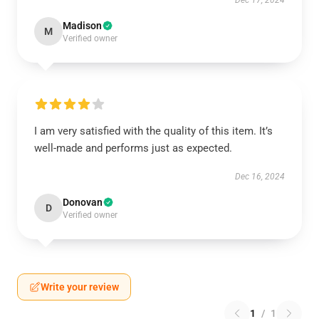
Dec 17, 2024
Madison
M
Verified owner
I am very satisfied with the quality of this item. It’s
well-made and performs just as expected.
Dec 16, 2024
Donovan
D
Verified owner
Write your review
1
/
1