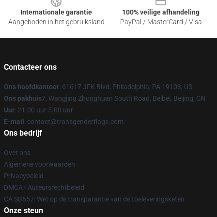
Internationale garantie
100% veilige afhandeling
Aangeboden in het gebruiksland
PayPal / MasterCard / Visa
Contacteer ons
Ons hoofdkantoor
: 61617 JFK Blvd, Philadelphia, PA 19103, US
Ons pakhuis
7, Wangjing Zhonghuan South Road, Beibei, Beijing, CN
Uur
: 21.00 uur 5.00 uur
E-mail
: contact@transgenderflags.com
Ons bedrijf
Over ons
Algemene voorwaarden
Privacybeleid
DMCA - Auteursrechtbeleid
CA SB657: Wet op de transparantie van de toeleveringsketen
Onze steun