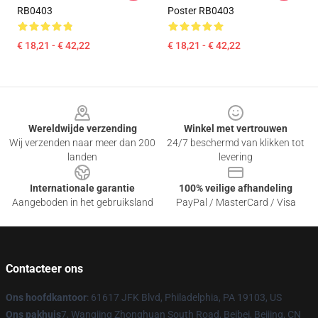
RB0403
Poster RB0403
€ 18,21 - € 42,22
€ 18,21 - € 42,22
Footer
Wereldwijde verzending
Winkel met vertrouwen
Wij verzenden naar meer dan 200
24/7 beschermd van klikken tot
landen
levering
Internationale garantie
100% veilige afhandeling
Aangeboden in het gebruiksland
PayPal / MasterCard / Visa
Contacteer ons
Ons hoofdkantoor
: 61617 JFK Blvd, Philadelphia, PA 19103, US
Ons pakhuis
7, Wangjing Zhonghuan South Road, Beibei, Beijing, CN