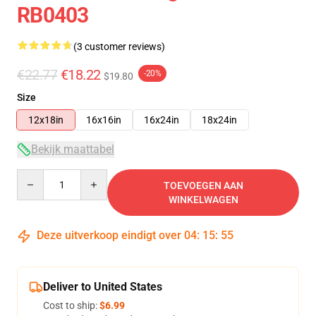
RB0403
(3 customer reviews)
€22.77
€18.22
-20%
$19.80
Size
12x18in
16x16in
16x24in
18x24in
Bekijk maattabel
Quantity
TOEVOEGEN AAN
WINKELWAGEN
Deze uitverkoop eindigt over
04
:
15
:
54
Deliver to United States
Cost to ship:
$6.99