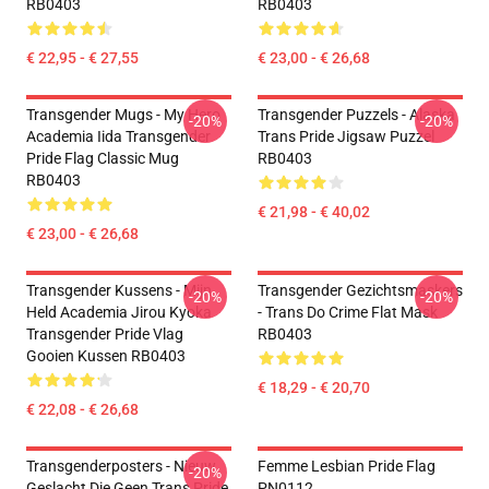
RB0403
RB0403
€ 22,95 - € 27,55
€ 23,00 - € 26,68
Transgender Mugs - My Hero
Transgender Puzzels - Alaska
-20%
-20%
Academia Iida Transgender
Trans Pride Jigsaw Puzzel
Pride Flag Classic Mug
RB0403
RB0403
€ 21,98 - € 40,02
€ 23,00 - € 26,68
Transgender Kussens - Mijn
Transgender Gezichtsmaskers
-20%
-20%
Held Academia Jirou Kyoka
- Trans Do Crime Flat Mask
Transgender Pride Vlag
RB0403
Gooien Kussen RB0403
€ 18,29 - € 20,70
€ 22,08 - € 26,68
Transgenderposters - Nieuw
Femme Lesbian Pride Flag
-20%
Geslacht Die Geen Trans Pride
PN0112