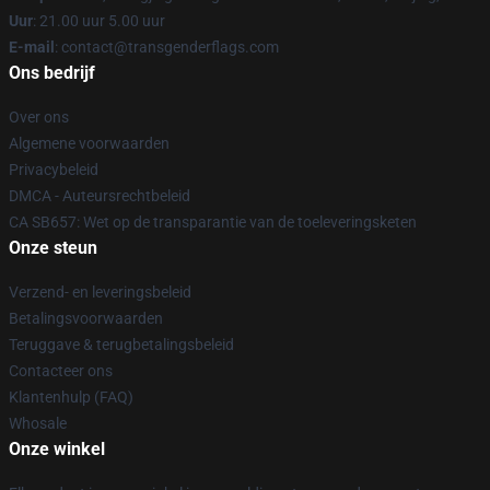
Uur
: 21.00 uur 5.00 uur
E-mail
: contact@transgenderflags.com
Ons bedrijf
Over ons
Algemene voorwaarden
Privacybeleid
DMCA - Auteursrechtbeleid
CA SB657: Wet op de transparantie van de toeleveringsketen
Onze steun
Verzend- en leveringsbeleid
Betalingsvoorwaarden
Teruggave & terugbetalingsbeleid
Contacteer ons
Klantenhulp (FAQ)
Whosale
Onze winkel