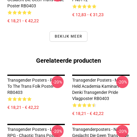
Poster RB0403
€ 12,83 - € 31,23
€ 18,21 - € 42,22
BEKIJK MEER
Gerelateerde producten
Transgender Posters - Power
Transgender Posters - Mijn
-20%
-20%
To The Trans Folk Poster
Held Academia Kaminari
RB0403
Denki Transgender Pride
Vlagposter RB0403
€ 18,21 - € 42,22
€ 18,21 - € 42,22
Transgender Posters - LGBT
Transgenderposters - Nieuw
-20%
-20%
RPG - Chaotic Trans Poster
Geslacht Die Geen Trans Pride