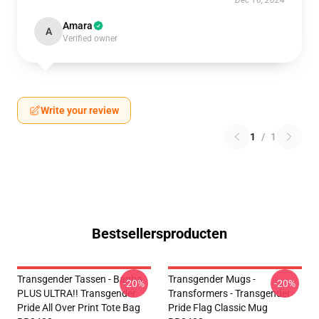
Dec 16, 2024
Amara
A
Verified owner
Write your review
1
/
1
Bestsellersproducten
Transgender Tassen - Banha
Transgender Mugs -
-20%
-20%
PLUS ULTRA!! Transgender
Transformers - Transgender
Pride All Over Print Tote Bag
Pride Flag Classic Mug