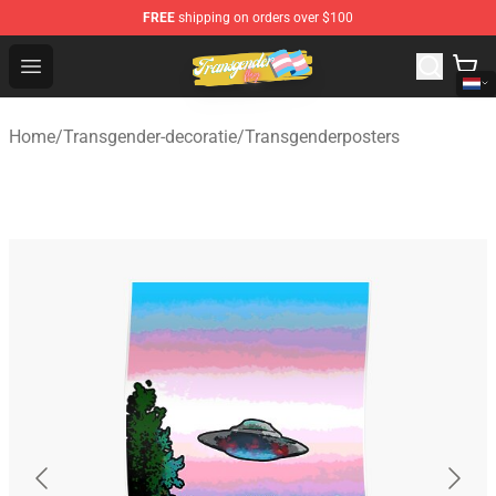
FREE
shipping on orders over $100
Transgender Flag Store - The Best Transgender Flag Sho
Open menu
Home
/
Transgender-decoratie
/
Transgenderposters