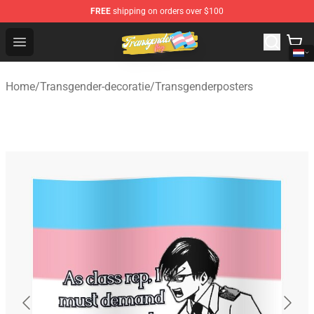
FREE
shipping on orders over $100
Transgender Flag Store - The Best Transgender Flag Sho
Open menu
Home
/
Transgender-decoratie
/
Transgenderposters