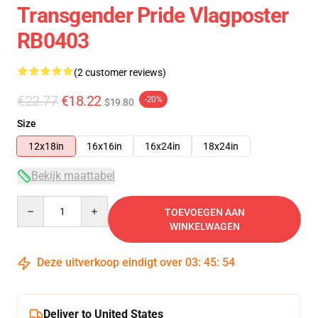
Transgender Pride Vlagposter
RB0403
(2 customer reviews)
€22.77
€18.22
-20%
$19.80
Size
12x18in
16x16in
16x24in
18x24in
Bekijk maattabel
Quantity
TOEVOEGEN AAN
WINKELWAGEN
Deze uitverkoop eindigt over
03
:
45
:
53
Deliver to United States