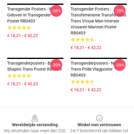
Transgender Posters - Ik Wil
Transgender Posters -
-20%
-20%
Geloven In Transgender
Transfeminisme Transfeminist
Poster RB0403
Trans Vrouw Man Intersex
Vrouwen Mannen Poster
RB0403
€ 18,21 - € 42,22
€ 18,21 - € 42,22
Transgenderposters - Ben
Transgenderposters - Noelle
-20%
-20%
Shapiro Trans Poster RB0403
Trans Pride Vlagposter
RB0403
€ 18,21 - € 42,22
€ 18,21 - € 42,22
Footer
Wereldwijde verzending
Winkel met vertrouwen
Wij verzenden naar meer dan 200
24/7 beschermd van klikken tot