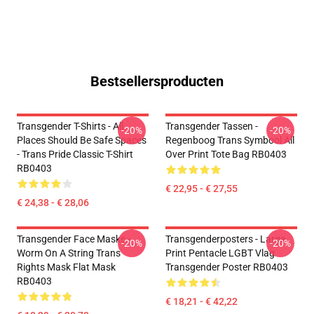
Bestsellersproducten
Transgender T-Shirts - All
Transgender Tassen -
-20%
-20%
Places Should Be Safe Spaces
Regenboog Trans Symbool All
- Trans Pride Classic T-Shirt
Over Print Tote Bag RB0403
RB0403
€ 22,95 - € 27,55
€ 24,38 - € 28,06
Transgender Face Masks -
Transgenderposters - Large
-20%
-20%
Worm On A String Trans
Print Pentacle LGBT Vlag
Rights Mask Flat Mask
Transgender Poster RB0403
RB0403
€ 18,21 - € 42,22