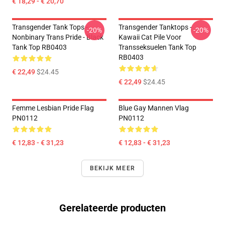
€ 18,29 - € 20,70
Transgender Tank Tops -
Transgender Tanktops -
-20%
-20%
Nonbinary Trans Pride - Black
Kawaii Cat Pile Voor
Tank Top RB0403
Transseksuelen Tank Top
RB0403
€ 22,49
$24.45
€ 22,49
$24.45
Femme Lesbian Pride Flag
Blue Gay Mannen Vlag
PN0112
PN0112
€ 12,83 - € 31,23
€ 12,83 - € 31,23
BEKIJK MEER
Gerelateerde producten