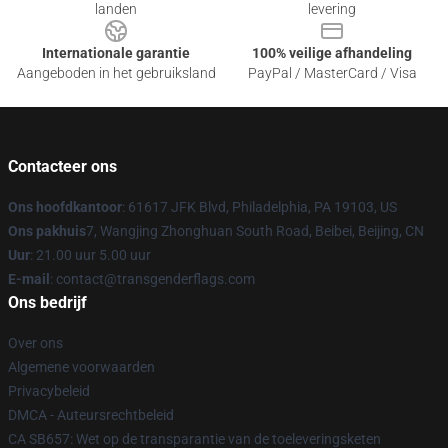
landen
levering
Internationale garantie
100% veilige afhandeling
Aangeboden in het gebruiksland
PayPal / MasterCard / Visa
Contacteer ons
Ons hoofdkantoor
: 61617 JFK Blvd, Philadelphia, PA 19103, US
Ons pakhuis
7, Wangjing Zhonghuan South Road, Beibei, Beijing, CN
Uur
: 21.00 uur 5.00 uur
E-mail
: contact@transgenderflags.com
Ons bedrijf
Over ons
Algemene voorwaarden
Privacybeleid
DMCA - Auteursrechtbeleid
CA SB657: Wet op de transparantie van de toeleveringsketen