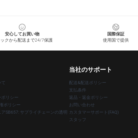
安心してお買い物
国際保証
ックから配送まで24/7保護
使用国で提供
当社のサポート
いて
配送&配送ポリシー
支払条件
ーポリシー
返品・返金ポリシー
著作権ポリシー
お問い合わせ
アSB657: サプライチェーンの透明
カスタマーサポート(FAQ)
スタッフ