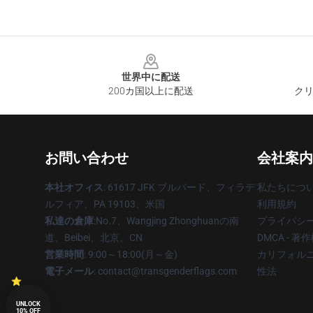
Footer
世界中に配送
200カ国以上に配送
クリ
お問い合わせ
会社案内
本社オフィス
: 61617 JFK ブルバード、フィラデ
私たちにつ
ルフィア、PA 19103、米国
利用規約
私達の倉庫
:No.7、Wangjing Zhonghuanの南
プライバシ
道、Beibei、北京、CN
DMCA - 
営業時間
: 9:00～18:00(月～金)
カリフォルニ
電子メール
: contact@transgenderflags.com
性法
UNLOCK
10% OFF