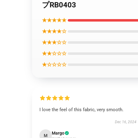
プRB0403
★★★★★
★★★★☆
★★★☆☆
★★☆☆☆
★☆☆☆☆
I love the feel of this fabric, very smooth.
Dec 16, 2024
Margo
M