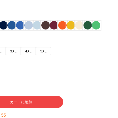
L
3XL
4XL
5XL
カートに追加
:
54