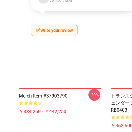
Verified owner
Write your review
-20%
Merch Item #37903790
トランスジ
ェンダー
RB0403
￥384,250 - ￥442,250
￥362,500