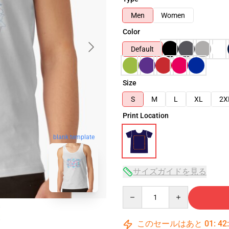
Men
Women
Color
Default
Size
S
M
L
XL
2X
Print Location
blank template
サイズガイドを見る
Quantity
このセールはあと
01
:
42