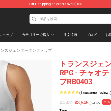
FREE
shipping on orders over $100
hop
ショップ
カテゴリーで購入
注文追跡
ブログ
お
ランスジェンダータンクトップ
トランスジェンダ
RPG - チャ
プRB0403
(1 customer reviews
¥4,432
¥3,545
-20%
$24.45
Type