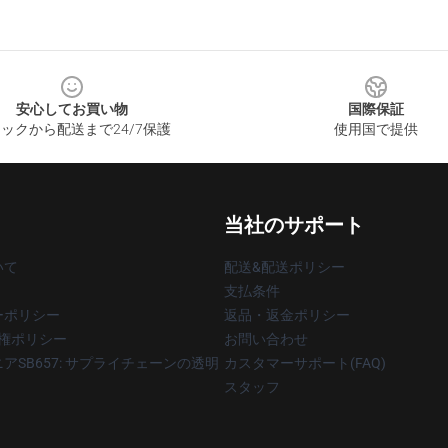
安心してお買い物
国際保証
ックから配送まで24/7保護
使用国で提供
当社のサポート
いて
配送&配送ポリシー
支払条件
ーポリシー
返品・返金ポリシー
著作権ポリシー
お問い合わせ
アSB657: サプライチェーンの透明
カスタマーサポート(FAQ)
スタッフ