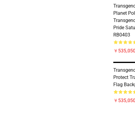
Transgend
Planet Pol
Transgen
Pride Sat
RB0403
￥535,050
Transgend
Protect Tr
Flag Bac
￥535,050