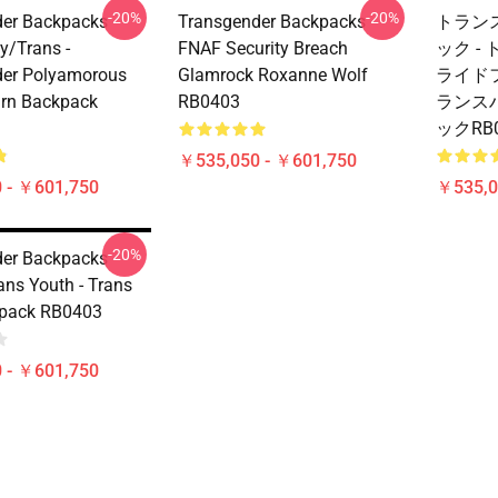
-20%
-20%
er Backpacks -
Transgender Backpacks -
トラン
y/Trans -
FNAF Security Breach
ック -
der Polyamorous
Glamrock Roxanne Wolf
ライド
urn Backpack
RB0403
ランス
ックRB0
￥535,050 - ￥601,750
 - ￥601,750
￥535,0
-20%
er Backpacks -
ans Youth - Trans
kpack RB0403
 - ￥601,750