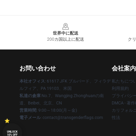
Footer
世界中に配送
200カ国以上に配送
クリ
お問い合わせ
会社案内
本社オフィス
: 61617 JFK ブルバード、フィラデ
私たちにつ
ルフィア、PA 19103、米国
利用規約
私達の倉庫
:No.7、Wangjing Zhonghuanの南
プライバシ
道、Beibei、北京、CN
DMCA - 
営業時間
: 9:00～18:00(月～金)
カリフォルニ
電子メール
: contact@transgenderflags.com
性法
UNLOCK
10% OFF