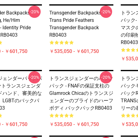
-20%
-20%
er Backpacks -
Transgender Backpacks -
トラン
g, He/Him
Trans Pride Feathers
パック-
 Identity Pride
Transgender Backpack
マスク
 RB0403
RB0403
の印刷
RB0403
 - ￥601,750
￥535,050 - ￥601,750
￥535,0
-20%
-20%
ジェンダーバックパ
トランスジェンダーのバック
トラン
微分トランスジェンダ
パック - FNAFの保証支柱の
パック-
ドハンド、審美的な
Glamrock Chicaのトランスジ
パックR
LGBTのバックパ
ェンダーのプライドのハーフ
TRAN
03
ボディ バックパックRB0403
リーの
 - ￥601,750
￥535,050 - ￥601,750
￥535,0