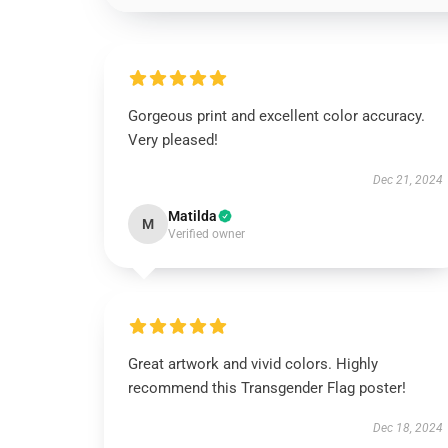
Gorgeous print and excellent color accuracy.
Very pleased!
Dec 21, 2024
Matilda
M
Verified owner
Great artwork and vivid colors. Highly
recommend this Transgender Flag poster!
Dec 18, 2024