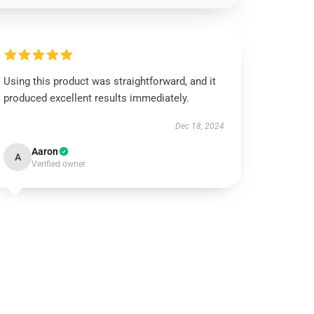
Using this product was straightforward, and it
produced excellent results immediately.
Dec 18, 2024
Aaron
A
Verified owner