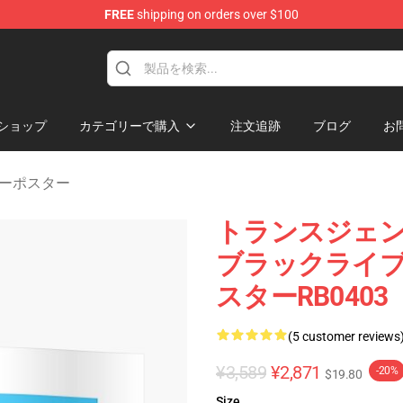
FREE
shipping on orders over $100
hop
ショップ
カテゴリーで購入
注文追跡
ブログ
お
ーポスター
トランスジェン
ブラックライ
スターRB0403
(5 customer reviews
¥3,589
¥2,871
-20%
$19.80
Size