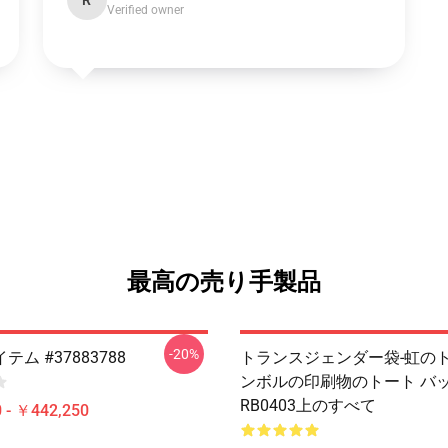
R
Verified owner
最高の売り手製品
-20%
ム #37883788
トランスジェンダー袋-虹のト
ンボルの印刷物のトート バ
RB0403上のすべて
 - ￥442,250