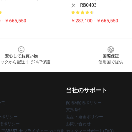
ターRB0403
 - ￥665,550
￥287,100 - ￥665,550
安心してお買い物
国際保証
ックから配送まで24/7保護
使用国で提供
当社のサポート
いて
配送&配送ポリシー
支払条件
ーポリシー
返品・返金ポリシー
著作権ポリシー
お問い合わせ
アSB657: サプライチェーンの透明
カスタマーサポート(FAQ)