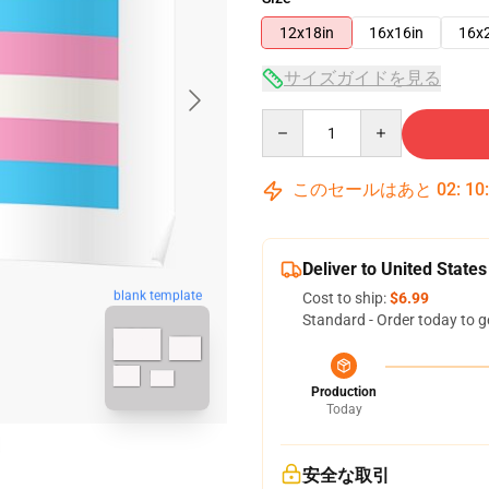
12x18in
16x16in
16x
サイズガイドを見る
Quantity
このセールはあと
02
:
10
Deliver to United States
blank template
Cost to ship:
$6.99
Standard - Order today to g
Production
Today
安全な取引