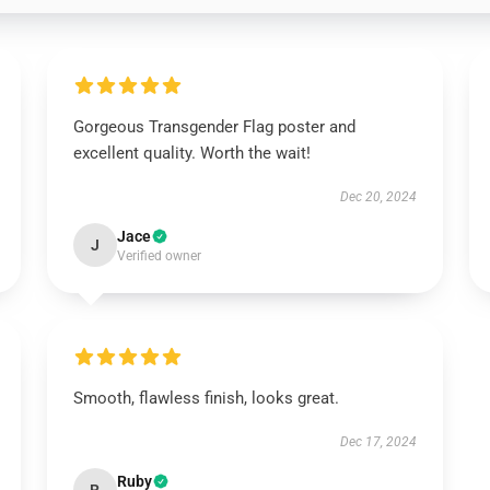
Gorgeous Transgender Flag poster and
excellent quality. Worth the wait!
Dec 20, 2024
Jace
J
Verified owner
Smooth, flawless finish, looks great.
Dec 17, 2024
Ruby