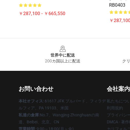
RB0403
￥287,100 - ￥665,550
￥287,100
Footer
世界中に配送
200カ国以上に配送
クリ
お問い合わせ
会社案内
本社オフィス
: 61617 JFK ブルバード、フィラデ
私たちにつ
ルフィア、PA 19103、米国
利用規約
私達の倉庫
:No.7、Wangjing Zhonghuanの南
プライバシ
道、Beibei、北京、CN
DMCA - 
営業時間
: 9:00～18:00(月～金)
カリフォルニ