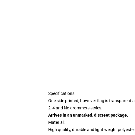
Specifications:
One side printed, however flag is transparent an
2, 4 and No grommets styles.
Arrives in an unmarked, discreet package.
Material:
High quality, durable and light weight polyester