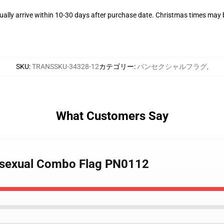
ally arrive within 10-30 days after purchase date. Christmas times may b
SKU
:
TRANSSKU-34328-12
カテゴリー
:
パンセクシャルフラグ
,
What Customers Say
nsexual Combo Flag PN0112