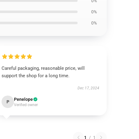
0%
0%
0%
Careful packaging, reasonable price, will
support the shop for a long time.
Dec 17, 2024
Penelope
P
Verified owner
1
/
1