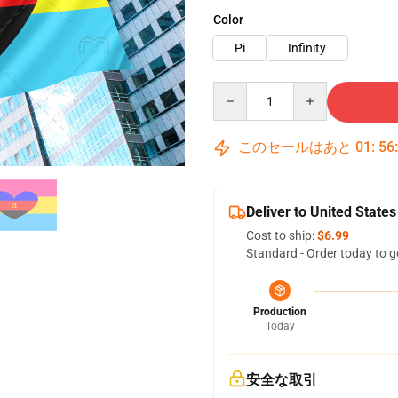
Color
Pi
Infinity
Quantity
このセールはあと
01
:
56
Deliver to United States
Cost to ship:
$6.99
Standard - Order today to g
Production
Today
安全な取引