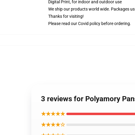
Digital Print, for indoor and outdoor use
We ship our products world wide.
Packages usu
Thanks for visiting!
Please read our Covid
policy
before ordering.
3 reviews for Polyamory Pa
★★★★★
★★★★☆