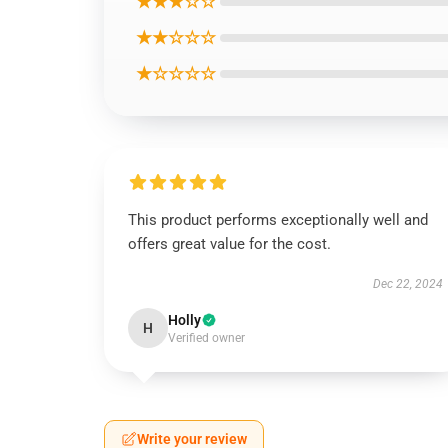
★★★☆☆
★★☆☆☆
★☆☆☆☆
This product performs exceptionally well and
offers great value for the cost.
Dec 22, 2024
Holly
H
Verified owner
Write your review