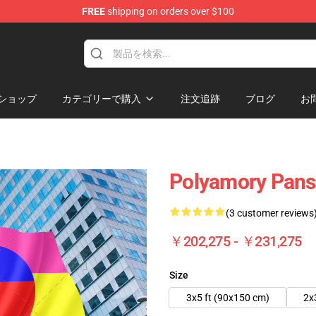
FREE
shipping on orders over $100
hop
ショップ
カテゴリーで購入
注文追跡
ブログ
お
Polyamory Pans
(3 customer reviews
￥202,275 - ￥231,275
Size
3x5 ft (90x150 cm)
2x