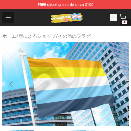
FREE
shipping on orders over $100
Transgender Flag Store - The Best Transgender Flag Sho
Open menu
ホーム
/
旗によるショップ
/
その他のフラグ