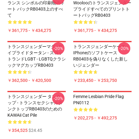
ランス シンボルの印刷物のト
Woolooのトランスジェンダー
ート バックRB0403上のすべ
プライドすべてのプリントト
て
ートバッグRB0403
￥361,775 - ￥434,275
￥361,775 - ￥434,275
トランスジェンダーマグ - ゲ
トランスジェンダーケース -
-20%
-20%
イプライドタータン - スコッ
IPhoneのソフトケース
トランドLGBT - LGBTQクラシ
RB0403を偽りなくした新し
ックマグカップRB0403
いジェンダー
￥362,500 - ￥420,500
￥233,450 - ￥253,750
トランスジェンダー タンクト
Femme Lesbian Pride Flag
-20%
ップ - トランスセクシャルタ
PN0112
ンクトップRB0403のための
KAWAii Cat Pile
￥202,275 - ￥492,275
￥354,525
$24.45