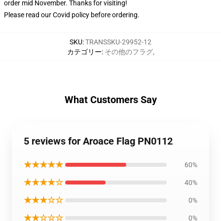
order mid November. Thanks for visiting!
Please read our Covid
policy
before ordering.
SKU
:
TRANSSKU-29952-12
カテゴリー
:
その他のフラグ
,
What Customers Say
5 reviews for Aroace Flag PN0112
★★★★★
60%
★★★★☆
40%
★★★☆☆
0%
★★☆☆☆
0%