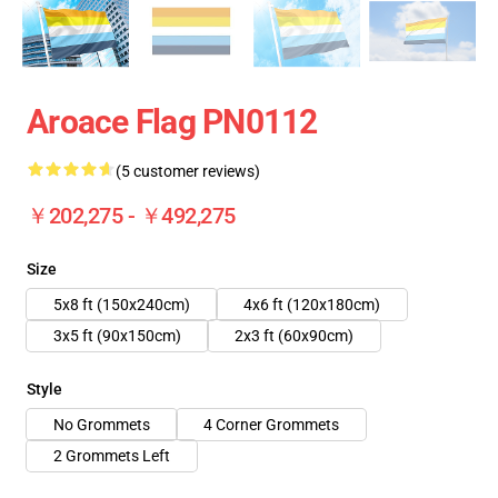
Aroace Flag PN0112
(5 customer reviews)
￥202,275 - ￥492,275
Size
5x8 ft (150x240cm)
4x6 ft (120x180cm)
3x5 ft (90x150cm)
2x3 ft (60x90cm)
Style
No Grommets
4 Corner Grommets
2 Grommets Left