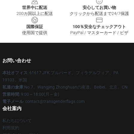
世界中に配送
安心してお買い物
200カ国以上に配送
クリックから配送まで24/7保護
国際保証
100％安全なチェックアウト
使用国で提供
PayPal / マスターカード / ビザ
お問い合わせ
本社オフィス
: 61617 JFK ブルバード、フィラデルフィア、PA
19103、米国
私達の倉庫
:No.7、Wangjing Zhonghuanの南道、Beibei、北京、CN
営業時間
: 9:00～18:00(月～金)
電子メール
: contact@transgenderflags.com
会社案内
私たちについて
利用規約