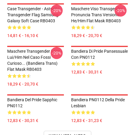
Case Transgender - Astratto
Maschere Viso Transgender -
-20%
-20%
Transgender Flag Samsung
Pronuncia Trans Versione-
Galaxy Soft Case RB0403
He/him Flat Mask RB0403
14,81 € - 16,10 €
18,29 € - 20,70 €
Maschere Transgender Face -
Bandiera Di Pride Pansessuale
-20%
Lui/Him Nel Caso Fossi
Con PN0112
Curioso... (bandiera Trans)
Flat Mask RB0403
12,83 € - 30,31 €
18,29 € - 20,70 €
Bandiera Del Pride Sapphic
Bandiera PN0112 Della Pride
PN0112
Lesbian
12,83 € - 30,31 €
12,83 € - 31,23 €