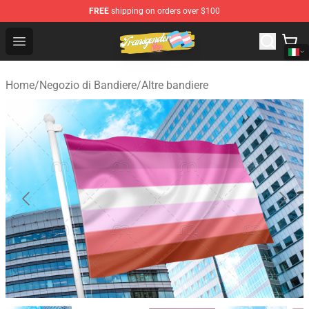
FREE
shipping on orders over $100
Transgender Flag Store - The Best Transgender Flag Sho
Open menu
Home
/
Negozio di Bandiere
/
Altre bandiere