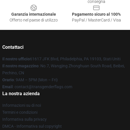
consegna
Garanzia internazionale
Pagamento sicuro al 100%
Offerto nel paese di utilizzo
PayPal / MasterCard / Visa
Contattaci
Il nostro ufficio
61617 JFK Blvd, Philadelphia, PA 19103, Stati Uniti
Il nostro magazzino
: No.7, Wangjing Zhonghuan South Road, Beibei,
Pechino, CN
Orario
: 9AM – 5PM (Mon – Fri)
Email
: contact@transgenderflags.com
La nostra azienda
Informazioni su di noi
Termini e condizioni
Informativa sulla privacy
DMCA - Informativa sul copyright