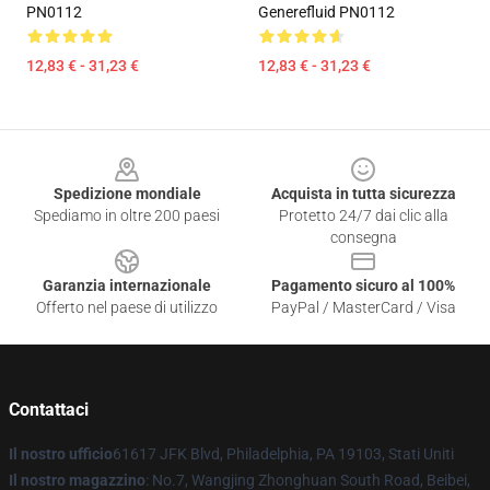
PN0112
Generefluid PN0112
12,83 € - 31,23 €
12,83 € - 31,23 €
Footer
Spedizione mondiale
Acquista in tutta sicurezza
Spediamo in oltre 200 paesi
Protetto 24/7 dai clic alla
consegna
Garanzia internazionale
Pagamento sicuro al 100%
Offerto nel paese di utilizzo
PayPal / MasterCard / Visa
Contattaci
Il nostro ufficio
61617 JFK Blvd, Philadelphia, PA 19103, Stati Uniti
Il nostro magazzino
: No.7, Wangjing Zhonghuan South Road, Beibei,