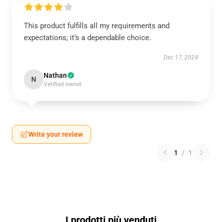
This product fulfills all my requirements and
expectations; it’s a dependable choice.
Dec 17, 2024
Nathan
N
Verified owner
Write your review
1
/
1
I prodotti più venduti