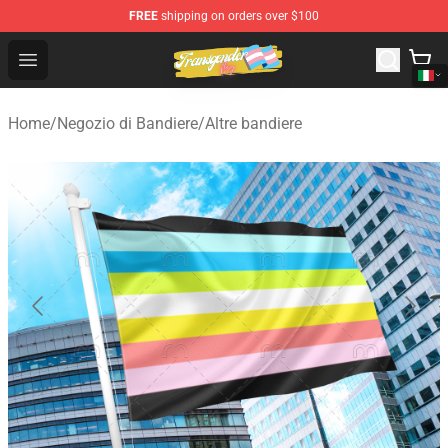
FREE
shipping on orders over $100
Transgender Flag Store - The Best Transgender Flag Sho
Open menu
Home
/
Negozio di Bandiere
/
Altre bandiere