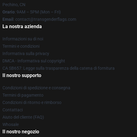
Pechino, CN
Orario
: 9AM – 5PM (Mon – Fri)
Email
: contact@transgenderflags.com
La nostra azienda
Informazioni su di noi
Termini e condizioni
Informativa sulla privacy
DMCA - Informativa sul copyright
CA SB657: Legge sulla trasparenza della catena di fornitura
Il nostro supporto
Condizioni di spedizione e consegna
Termini di pagamento
Condizioni di ritorno e rimborso
Contattaci
Aiuto del cliente (FAQ)
Whosale
Il nostro negozio