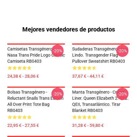
Mejores vendedores de productos
Camisetas Transgénero -
Sudaderas Transgénero - Qué
-20%
-20%
Nasa Trans Pride Logo Classic
Lindo. Transgender Flag
Camiseta RB0403
Pullover Sweatshirt RB0403
24,38 € - 28,06 €
37,67 € - 44,11 €
Bolsas Transgénero -
Manta Transgénero - Cruise
-20%
-20%
Reluctant Snails Trans Edition
Liner. Queen Elizabeth 2. QE2.
All Over Print Tote Bag
QEII, Transatlántico. Tirar
RB0403
Blanket RB0403
22,95 € - 27,55 €
31,28 € - 59,80 €