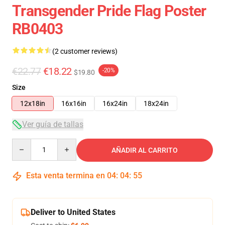
Transgender Pride Flag Poster
RB0403
(2 customer reviews)
€22.77
€18.22
-20%
$19.80
Size
12x18in
16x16in
16x24in
18x24in
Ver guía de tallas
Quantity
AÑADIR AL CARRITO
Esta venta termina en
04
:
04
:
54
Deliver to United States