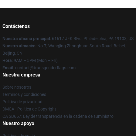
Contáctenos
Nuestra oficina principal
: 61617 JFK Blvd, Philadelphia, PA 19103, US
Nuestro almacén
: No.7, Wangjing Zhonghuan South Road, Beibei,
Beijing, CN
Hora
: 9AM – 5PM (Mon – Fri)
Email
: contact@transgenderflags.com
Nuestra empresa
Sobre nosotros
Términos y condiciones
Política de privacidad
DMCA - Política de Copyright
CA SB657: Ley de transparencia en la cadena de suministro
Nuestro apoyo
Políticas de envío