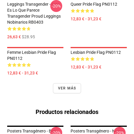
Leggings Transgender - Esto
Queer Pride Flag PN0112
-20%
Es Lo Que Parece
Transgender Proud Leggings
12,83 € - 31,23 €
Nobinarios RB0403
26,63 €
$28.95
Femme Lesbian Pride Flag
Lesbian Pride Flag PN0112
PN0112
12,83 € - 31,23 €
12,83 € - 31,23 €
VER MÁS
Productos relacionados
Posters Transgénero - Ben
Posters Transgénero - Nuevo
-20%
-20%