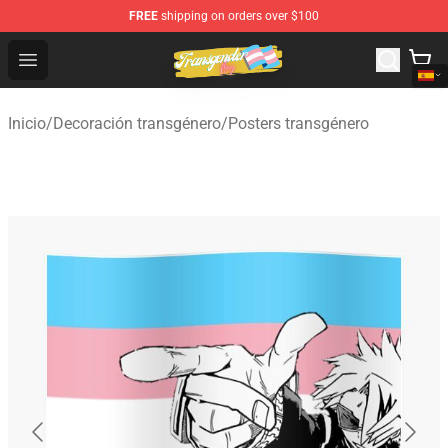
FREE
shipping on orders over $100
Transgender Flag Store - The Best Transgender Flag Sho
Open menu
Inicio
/
Decoración transgénero
/
Posters transgénero