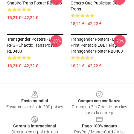
Shapiro Trans Poster RB0403
Género Que Publicista De
Trans
18,21 € - 42,22 €
18,21 € - 42,22 €
Transgender Posters - LGBT
Transgender Posters - Large
-20%
-20%
RPG - Chaotic Trans Poster
Print Pentacle LGBT Flag
RB0403
Transgender Poster RB0403
18,21 € - 42,22 €
18,21 € - 42,22 €
Footer
Envío mundial
Compra con confianza
Enviamos a más de 200 países
Protegido 24/7 desde los clics
hasta la entrega
Garantía internacional
Pago 100% seguro
Ofrecido en el país de uso
PayPal / MasterCard / Visa