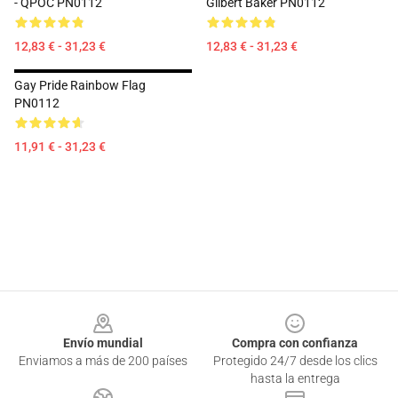
- QPOC PN0112
Gilbert Baker PN0112
12,83 € - 31,23 €
12,83 € - 31,23 €
Gay Pride Rainbow Flag
PN0112
11,91 € - 31,23 €
Footer
Envío mundial
Compra con confianza
Enviamos a más de 200 países
Protegido 24/7 desde los clics
hasta la entrega