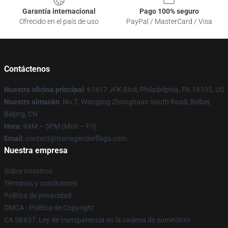
Garantía internacional
Pago 100% seguro
Ofrecido en el país de uso
PayPal / MasterCard / Visa
Contáctenos
Nuestra oficina principal
: 61617 JFK Blvd, Philadelphia, PA 19103, US
Nuestro almacén
: No.7, Wangjing Zhonghuan South Road, Beibei,
Beijing, CN
Hora
: 9AM – 5PM (Mon – Fri)
Email
: contact@transgenderflags.com
Nuestra empresa
Sobre nosotros
Términos y condiciones
Política de privacidad
DMCA - Política de Copyright
CA SB657: Ley de transparencia en la cadena de suministro