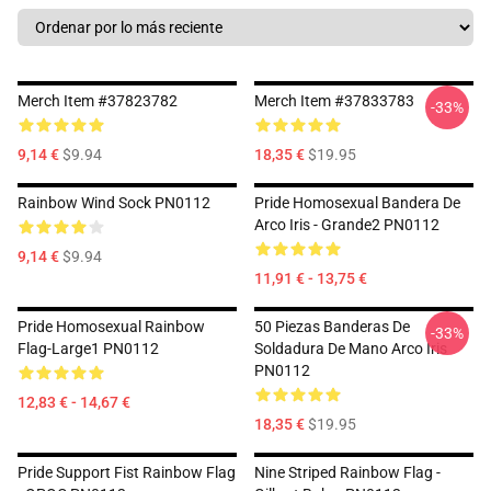
Merch Item #37823782
Merch Item #37833783
-33%
9,14 €
$9.94
18,35 €
$19.95
Rainbow Wind Sock PN0112
Pride Homosexual Bandera De
Arco Iris - Grande2 PN0112
9,14 €
$9.94
11,91 € - 13,75 €
Pride Homosexual Rainbow
50 Piezas Banderas De
-33%
Flag-Large1 PN0112
Soldadura De Mano Arco Iris
PN0112
12,83 € - 14,67 €
18,35 €
$19.95
Pride Support Fist Rainbow Flag
Nine Striped Rainbow Flag -