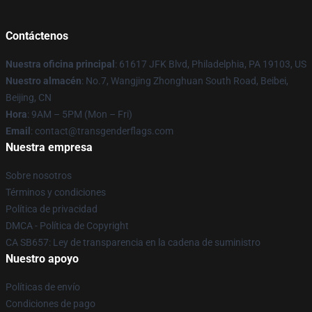
Contáctenos
Nuestra oficina principal
: 61617 JFK Blvd, Philadelphia, PA 19103, US
Nuestro almacén
: No.7, Wangjing Zhonghuan South Road, Beibei,
Beijing, CN
Hora
: 9AM – 5PM (Mon – Fri)
Email
: contact@transgenderflags.com
Nuestra empresa
Sobre nosotros
Términos y condiciones
Política de privacidad
DMCA - Política de Copyright
CA SB657: Ley de transparencia en la cadena de suministro
Nuestro apoyo
Políticas de envío
Condiciones de pago