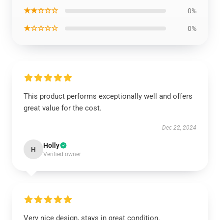
★★☆☆☆
0%
★☆☆☆☆
0%
This product performs exceptionally well and offers
great value for the cost.
Dec 22, 2024
Holly
H
Verified owner
Very nice design, stays in great condition.