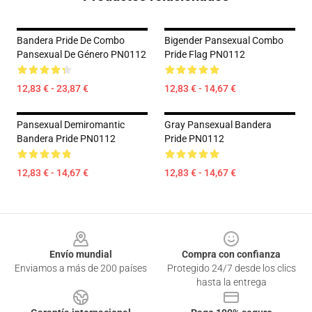
Bandera Pride De Combo
Bigender Pansexual Combo
Pansexual De Género PN0112
Pride Flag PN0112
12,83 € - 23,87 €
12,83 € - 14,67 €
Pansexual Demiromantic
Gray Pansexual Bandera
Bandera Pride PN0112
Pride PN0112
12,83 € - 14,67 €
12,83 € - 14,67 €
Footer
Envío mundial
Compra con confianza
Enviamos a más de 200 países
Protegido 24/7 desde los clics
hasta la entrega