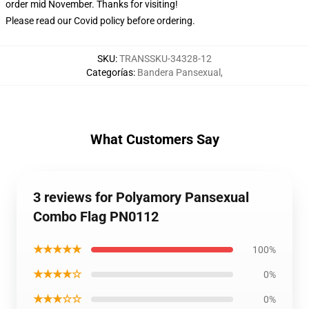
order mid November. Thanks for visiting!
Please read our Covid
policy
before ordering.
SKU
:
TRANSSKU-34328-12
Categorías
:
Bandera Pansexual
,
What Customers Say
3 reviews for Polyamory Pansexual
Combo Flag PN0112
★★★★★
100%
★★★★☆
0%
★★★☆☆
0%