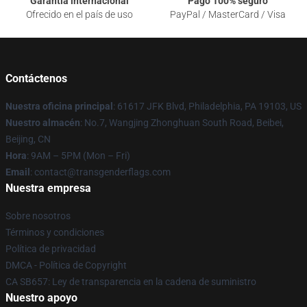
Garantía internacional
Pago 100% seguro
Ofrecido en el país de uso
PayPal / MasterCard / Visa
Contáctenos
Nuestra oficina principal
: 61617 JFK Blvd, Philadelphia, PA 19103, US
Nuestro almacén
: No.7, Wangjing Zhonghuan South Road, Beibei,
Beijing, CN
Hora
: 9AM – 5PM (Mon – Fri)
Email
: contact@transgenderflags.com
Nuestra empresa
Sobre nosotros
Términos y condiciones
Política de privacidad
DMCA - Política de Copyright
CA SB657: Ley de transparencia en la cadena de suministro
Nuestro apoyo