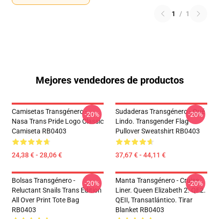
1
/
1
Mejores vendedores de productos
Camisetas Transgénero -
Sudaderas Transgénero - Qué
-20%
-20%
Nasa Trans Pride Logo Classic
Lindo. Transgender Flag
Camiseta RB0403
Pullover Sweatshirt RB0403
24,38 € - 28,06 €
37,67 € - 44,11 €
Bolsas Transgénero -
Manta Transgénero - Cruise
-20%
-20%
Reluctant Snails Trans Edition
Liner. Queen Elizabeth 2. QE2.
All Over Print Tote Bag
QEII, Transatlántico. Tirar
RB0403
Blanket RB0403