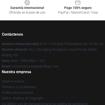
Garantía internacional
Pago 100% seguro
Ofrecido en el país de uso
PayPal / MasterCard / Visa
Contáctenos
Nuestra oficina principal
: 61617 JFK Blvd, Philadelphia, PA 19103, US
Nuestro almacén
: No.7, Wangjing Zhonghuan South Road, Beibei,
Beijing, CN
Hora
: 9AM – 5PM (Mon – Fri)
Email
: contact@transgenderflags.com
Nuestra empresa
Sobre nosotros
Términos y condiciones
Política de privacidad
DMCA - Política de Copyright
CA SB657: Ley de transparencia en la cadena de suministro