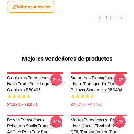
Write your review
1
/
1
Mejores vendedores de productos
Camisetas Transgénero -
Sudaderas Transgénero - Qué
-20%
-20%
Nasa Trans Pride Logo Classic
Lindo. Transgender Flag
Camiseta RB0403
Pullover Sweatshirt RB0403
24,38 € - 28,06 €
37,67 € - 44,11 €
Bolsas Transgénero -
Manta Transgénero - Cruise
-20%
-20%
Reluctant Snails Trans Edition
Liner. Queen Elizabeth 2. QE2.
All Over Print Tote Bag
QEII, Transatlántico. Tirar