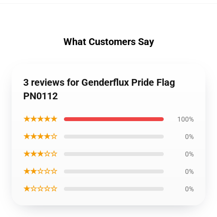
What Customers Say
3 reviews for Genderflux Pride Flag
PN0112
★★★★★
100%
★★★★☆
0%
★★★☆☆
0%
★★☆☆☆
0%
★☆☆☆☆
0%