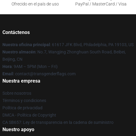
Ofrecido en el país de uso
PayPal / MasterCard / Visa
Contáctenos
Nuestra oficina principal
: 61617 JFK Blvd, Philadelphia, PA 19103, US
Nuestro almacén
: No.7, Wangjing Zhonghuan South Road, Beibei,
Beijing, CN
Hora
: 9AM – 5PM (Mon – Fri)
Email
: contact@transgenderflags.com
Nuestra empresa
Sobre nosotros
Términos y condiciones
Política de privacidad
DMCA - Política de Copyright
CA SB657: Ley de transparencia en la cadena de suministro
Nuestro apoyo