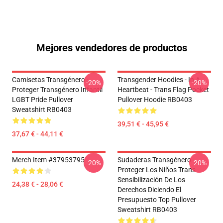
Mejores vendedores de productos
Camisetas Transgénero -
Transgender Hoodies - In A
-20%
-20%
Proteger Transgénero Infantil
Heartbeat - Trans Flag Pocket
LGBT Pride Pullover
Pullover Hoodie RB0403
Sweatshirt RB0403
39,51 € - 45,95 €
37,67 € - 44,11 €
Merch Item #37953795
Sudaderas Transgénero -
-20%
-20%
Proteger Los Niños Trans -
Sensibilización De Los
24,38 € - 28,06 €
Derechos Diciendo El
Presupuesto Top Pullover
Sweatshirt RB0403