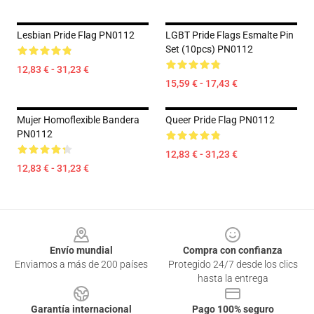
Lesbian Pride Flag PN0112
LGBT Pride Flags Esmalte Pin
Set (10pcs) PN0112
12,83 € - 31,23 €
15,59 € - 17,43 €
Mujer Homoflexible Bandera
Queer Pride Flag PN0112
PN0112
12,83 € - 31,23 €
12,83 € - 31,23 €
Footer
Envío mundial
Compra con confianza
Enviamos a más de 200 países
Protegido 24/7 desde los clics
hasta la entrega
Garantía internacional
Pago 100% seguro