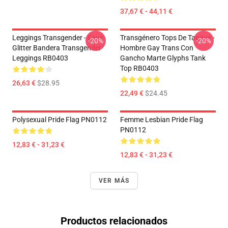
37,67 € - 44,11 €
Leggings Transgender - Faux
Transgénero Tops De Tanque -
-20%
-20%
Glitter Bandera Transgender
Hombre Gay Trans Con
Leggings RB0403
Gancho Marte Glyphs Tank
Top RB0403
26,63 €
$28.95
22,49 €
$24.45
Polysexual Pride Flag PN0112
Femme Lesbian Pride Flag
PN0112
12,83 € - 31,23 €
12,83 € - 31,23 €
VER MÁS
Productos relacionados