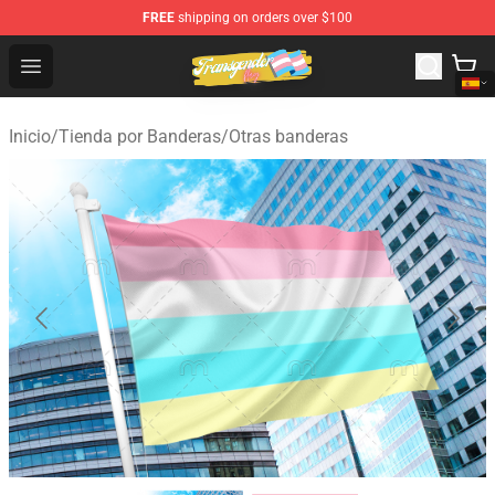
FREE
shipping on orders over $100
Transgender Flag Store - The Best Transgender Flag Sho
Open menu
Inicio
/
Tienda por Banderas
/
Otras banderas