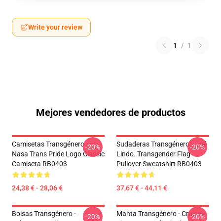
Write your review
1
/
1
Mejores vendedores de productos
Camisetas Transgénero -
Sudaderas Transgénero - Qué
-20%
-20%
Nasa Trans Pride Logo Classic
Lindo. Transgender Flag
Camiseta RB0403
Pullover Sweatshirt RB0403
24,38 € - 28,06 €
37,67 € - 44,11 €
Bolsas Transgénero -
Manta Transgénero - Cruise
-20%
-20%