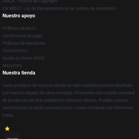
DMCA - Política de Copyright
CA SB657: Ley de transparencia en la cadena de suministro
Nuestro apoyo
Políticas de envío
Condiciones de pago
Políticas de reembolso
Contáctenos
Ayuda al cliente (FAQ)
Mayorista
Nuestra tienda
Cada producto de nuestra tienda ha sido cuidadosamente diseñado
por nuestro equipo de clase mundial. Ofrecemos una amplia variedad
de productos de alta calidad con hermoso diseño. Puedes usarlos
para mostrar tu estilo personal único o para combinar tus diferentes
trajes.