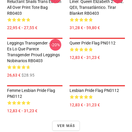
Reluctant Snails Trans Edition
Liner. Queen Elizabeth 2. QE2.
All Over Print Tote Bag
QEII, Transatlántico. Tirar
RB0403
Blanket RB0403
22,95 € - 27,55 €
31,28 € - 59,80 €
Leggings Transgender - Esto
Queer Pride Flag PN0112
-20%
Es Lo Que Parece
Transgender Proud Leggings
12,83 € - 31,23 €
Nobinarios RB0403
26,63 €
$28.95
Femme Lesbian Pride Flag
Lesbian Pride Flag PN0112
PN0112
12,83 € - 31,23 €
12,83 € - 31,23 €
VER MÁS