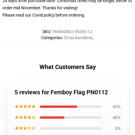
24 days after purchase date. Christmas times may be longer, better to
order mid November. Thanks for visiting!
Please read our Covid
policy
before ordering.
SKU
:
TRANSSKU-59295-12
Categorías
:
Otras banderas
,
What Customers Say
5 reviews for Femboy Flag PN0112
★★★★★
60%
★★★★☆
40%
★★★☆☆
0%