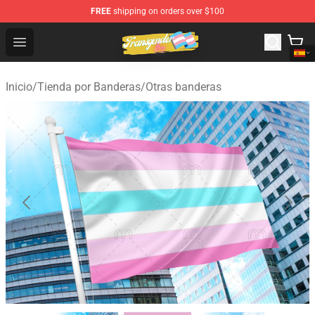
FREE
shipping on orders over $100
Transgender Flag Store - The Best Transgender Flag Sho
Open menu
Inicio
/
Tienda por Banderas
/
Otras banderas