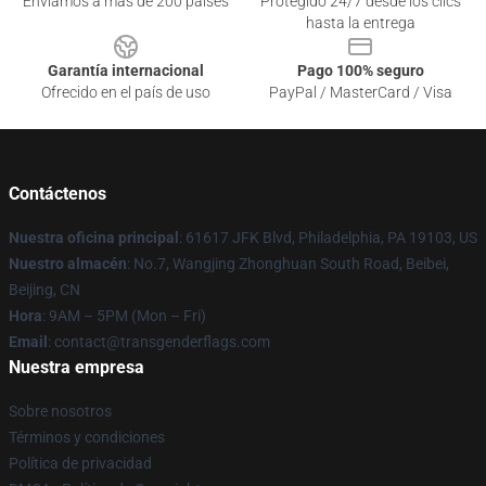
Enviamos a más de 200 países
Protegido 24/7 desde los clics
hasta la entrega
Garantía internacional
Pago 100% seguro
Ofrecido en el país de uso
PayPal / MasterCard / Visa
Contáctenos
Nuestra oficina principal
: 61617 JFK Blvd, Philadelphia, PA 19103, US
Nuestro almacén
: No.7, Wangjing Zhonghuan South Road, Beibei,
Beijing, CN
Hora
: 9AM – 5PM (Mon – Fri)
Email
: contact@transgenderflags.com
Nuestra empresa
Sobre nosotros
Términos y condiciones
Política de privacidad