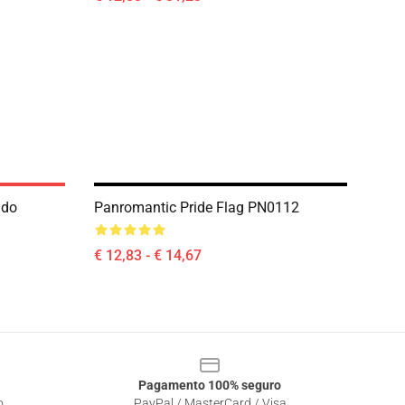
ido
Panromantic Pride Flag PN0112
€ 12,83 - € 14,67
Pagamento 100% seguro
o
PayPal / MasterCard / Visa