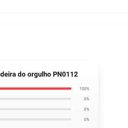
andeira do orgulho PN0112
100%
0%
0%
0%