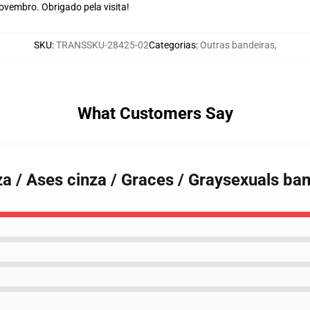
vembro. Obrigado pela visita!
SKU
:
TRANSSKU-28425-02
Categorias
:
Outras bandeiras
,
What Customers Say
za / Ases cinza / Graces / Graysexuals b