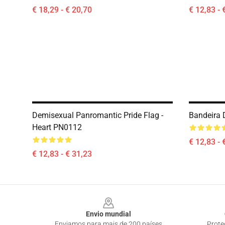
€ 18,29 - € 20,70
€ 12,83 - 
Demisexual Panromantic Pride Flag -
Bandeira 
Heart PN0112
€ 12,83 - 
€ 12,83 - € 31,23
Footer
Envio mundial
Enviamos para mais de 200 países
Prote