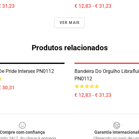
€ 31,23
€ 12,83 - € 31,23
VER MAIS
Produtos relacionados
De Pride Intersex PN0112
Bandeira Do Orgulho Libraflu
PN0112
€ 30,31
€ 12,83 - € 31,23
Compre com confiança
Garantia internacional
gido 24/7, do clique à entrega
Oferecido no país de us