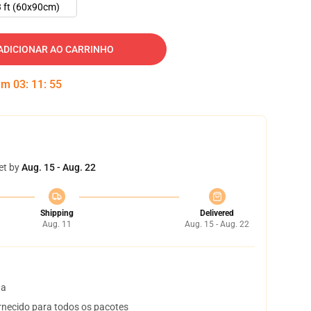
 ft (60x90cm)
ADICIONAR AO CARRINHO
 em
03
:
11
:
54
et by
Aug. 15 - Aug. 22
Shipping
Delivered
Aug. 11
Aug. 15 - Aug. 22
ta
necido para todos os pacotes