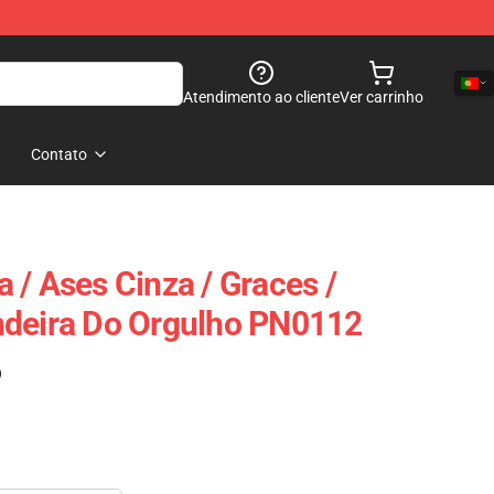
Atendimento ao cliente
Ver carrinho
Contato
 / Ases Cinza / Graces /
ndeira Do Orgulho PN0112
)