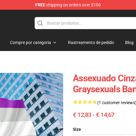
FREE
shipping on orders over $100
hop
Compre por categoria
Rastreamento de pedido
Blog
Assexuado Cinza
Graysexuals Ba
(1 customer reviews
€ 12,83 - € 14,67
Size