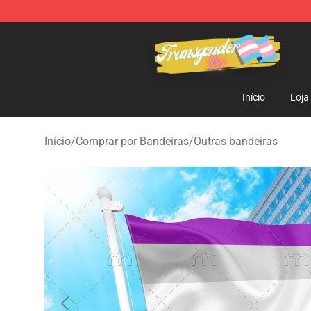
Transgender Flag Store - The Best Transgender Flag S
Início
Loja
Início
/
Comprar por Bandeiras
/
Outras bandeiras