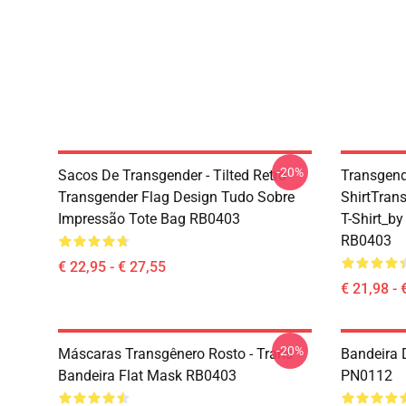
-20%
Sacos De Transgender - Tilted Retro
Transgende
Transgender Flag Design Tudo Sobre
ShirtTran
Impressão Tote Bag RB0403
T-Shirt_b
RB0403
€ 22,95 - € 27,55
€ 21,98 - 
-20%
Máscaras Transgênero Rosto - Trans
Bandeira 
Bandeira Flat Mask RB0403
PN0112