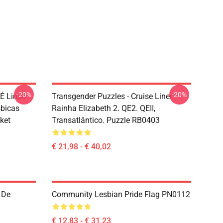
-20%
-20%
 É Lindo
Transgender Puzzles - Cruise Liner.
sbicas
Rainha Elizabeth 2. QE2. QEII,
ket
Transatlântico. Puzzle RB0403
€ 21,98 - € 40,02
 De
Community Lesbian Pride Flag PN0112
€ 12,83 - € 31,23