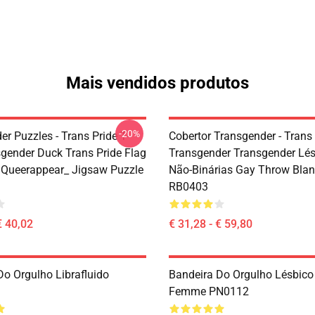
Mais vendidos produtos
-20%
r Puzzles - Trans Pride T-
Cobertor Transgender - Trans
sgender Duck Trans Pride Flag
Transgender Transgender Lé
y Queerappear_ Jigsaw Puzzle
Não-Binárias Gay Throw Blan
RB0403
€ 40,02
€ 31,28 - € 59,80
Do Orgulho Librafluido
Bandeira Do Orgulho Lésbico
Femme PN0112