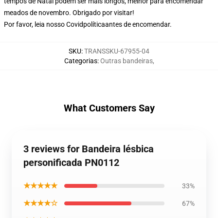
tempos de Natal podem ser mais longos, melhor para encomendar
meados de novembro. Obrigado por visitar!
Por favor, leia nosso Covid
política
antes de encomendar.
SKU
:
TRANSSKU-67955-04
Categorias
:
Outras bandeiras
,
What Customers Say
3 reviews for Bandeira lésbica
personificada PN0112
★★★★★
33%
★★★★☆
67%