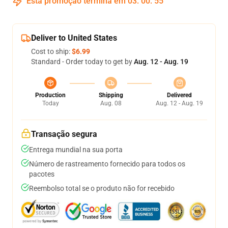
Esta promoção termina em
03
:
00
:
54
Deliver to United States
Cost to ship:
$6.99
Standard - Order today to get by
Aug. 12 - Aug. 19
Production
Shipping
Delivered
Today
Aug. 08
Aug. 12 - Aug. 19
Transação segura
Entrega mundial na sua porta
Número de rastreamento fornecido para todos os
pacotes
Reembolso total se o produto não for recebido