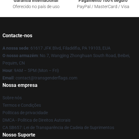
Garantia internacional
Pagamento 100% seguro
Oferecido no país de uso
PayPal / MasterCard / Visa
Contacte-nos
A nossa sede
: 61617 JFK Blvd, Filadélfia, PA 19103, EUA
O nosso armazém
: No.7, Wangjing Zhonghuan South Road, Beibei,
Pequim, CN
Hour
: 9AM – 5PM (Mon – Fri)
Email
: contact@transgenderflags.com
Nossa empresa
Sobre nós
Termos e Condições
Políticas de privacidade
DMCA - Política de Direitos Autorais
CA SB657: Lei de Transparência de Cadeia de Suprimentos
Nosso Suporte