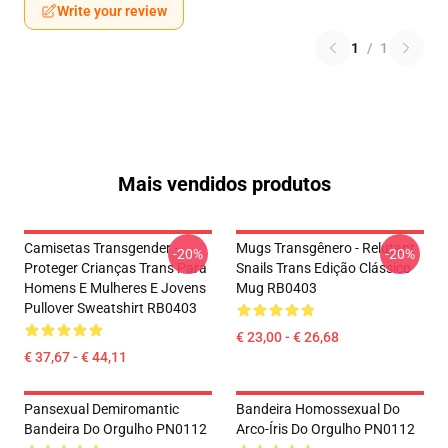
Write your review
1
/
1
Mais vendidos produtos
Camisetas Transgender -
Mugs Transgênero - Relutant
-20%
-20%
Proteger Crianças Trans Para
Snails Trans Edição Clássico
Homens E Mulheres E Jovens
Mug RB0403
Pullover Sweatshirt RB0403
€ 23,00 - € 26,68
€ 37,67 - € 44,11
Pansexual Demiromantic
Bandeira Homossexual Do
Bandeira Do Orgulho PN0112
Arco-Íris Do Orgulho PN0112