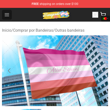
FREE
shipping on orders over $100
Transgender Flag Store - The Best Transgender Flag Sho
Open menu
Início
/
Comprar por Bandeiras
/
Outras bandeiras