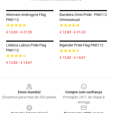
Alternate Androgyne Flag
Bandeira Omni Pride - PN0112
PN0112
Omnissexual
€ 12,83 - € 27,55
€ 12,83 - € 31,23
Lésbica Labrys Pride Flag
Bigender Pride Flag PN0112
PN0112
€ 12,83 - € 14,67
€ 12,83 - € 14,67
Footer
Envio mundial
Compre com confiança
Enviamos para mais de 200 países
Protegido 24/7, do clique à
entrega