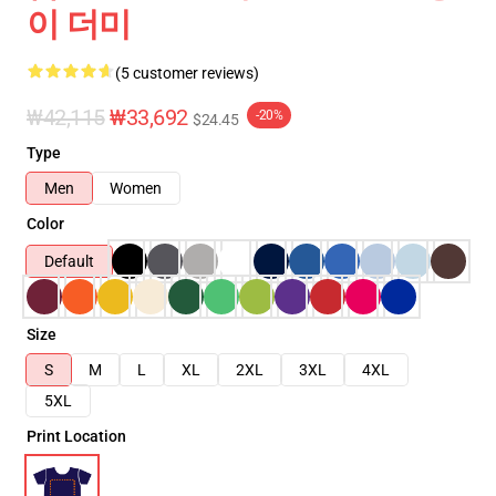
이 더미
(5 customer reviews)
₩42,115
₩33,692
-20%
$24.45
Type
Men
Women
Color
Default
Size
S
M
L
XL
2XL
3XL
4XL
5XL
Print Location