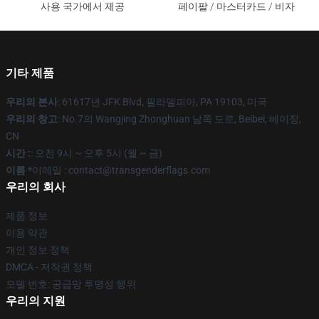
사용 국가에서 제공
페이팔 / 마스터카드 / 비자
기타 제품
우리의 본사
: 61617년 JFK Blvd, 필라델피아, PA 19103, 미국
우리의 창고
: No.7의 Wangjing Zhonghuan 남쪽 도로, Beibei, 베이징,
CN
시간 :
: 오전 9시 ~ 오후 5시 (월 ~ 금)
이름 *
이메일 : contact@transgenderflags.com
우리의 회사
제품 정보
이용 약관
개인 정보 정책
DMCA - 저작권 정책
모델 번호: 공급망 투명성 행위
우리의 지원