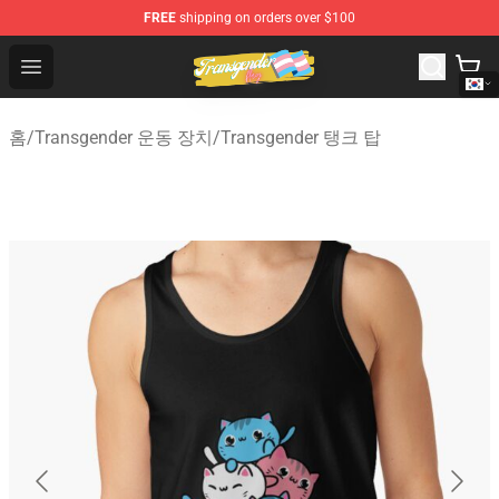
FREE
shipping on orders over $100
Transgender Flag Store - The Best Transgender Flag Sho
Open menu
홈
/
Transgender 운동 장치
/
Transgender 탱크 탑