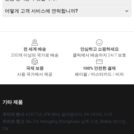
어떻게 고객 서비스에 연락합니까?
Footer
전 세계 배송
안심하고 쇼핑하세요
200개 이상의 국가로 배송
클릭에서 배송까지 24/7 보호
국제 보증
100% 안전한 결제
사용 국가에서 제공
페이팔 / 마스터카드 / 비자
기타 제품
우리의 본사
: 61617년 JFK Blvd, 필라델피아, PA 19103, 미국
우리의 창고
: No.7의 Wangjing Zhonghuan 남쪽 도로, Beibei, 베이징,
CN