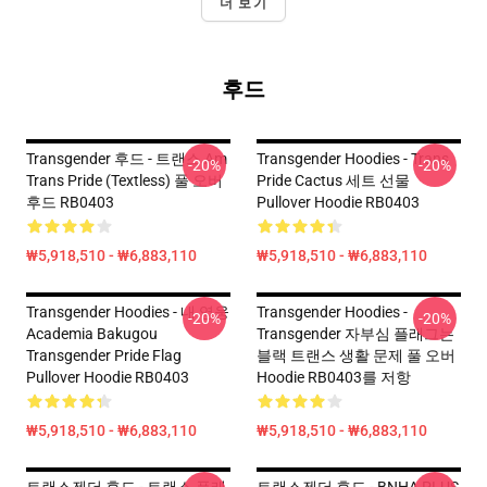
더 보기
후드
Transgender 후드 - 트랜스 Am
Transgender Hoodies - Trans
-20%
-20%
Trans Pride (Textless) 풀 오버
Pride Cactus 세트 선물
후드 RB0403
Pullover Hoodie RB0403
₩5,918,510 - ₩6,883,110
₩5,918,510 - ₩6,883,110
Transgender Hoodies - 내 영웅
Transgender Hoodies -
-20%
-20%
Academia Bakugou
Transgender 자부심 플래그는
Transgender Pride Flag
블랙 트랜스 생활 문제 풀 오버
Pullover Hoodie RB0403
Hoodie RB0403를 저항
₩5,918,510 - ₩6,883,110
₩5,918,510 - ₩6,883,110