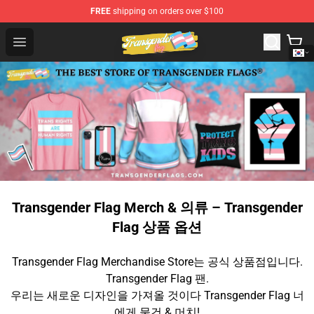
FREE
shipping on orders over $100
Transgender Flag Store - The Best Transgender Flag Sho
Open menu
Transgender Flag Merch & 의류 – Transgender
Flag 상품 옵션
Transgender Flag Merchandise Store는 공식 상품점입니다.
Transgender Flag 팬.
우리는 새로운 디자인을 가져올 것이다 Transgender Flag 너
에게 물건 & 머치!