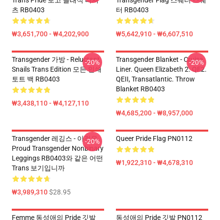
Trans Pride 로고 클래식 티셔
Transgender Flag 스웨터 스웨
츠 RB0403
터 RB0403
₩3,651,700 - ₩4,202,900
₩5,642,910 - ₩6,607,510
Transgender 가방 - Reluctant
Transgender Blanket - Cruise
-20%
-20%
Snails Trans Edition 모든 인쇄
Liner. Queen Elizabeth 2. QE2.
토트 백 RB0403
QEII, Transatlantic. Throw
Blanket RB0403
₩3,438,110 - ₩4,127,110
₩4,685,200 - ₩8,957,000
Transgender 레깅스 - 이것은
Queer Pride Flag PN0112
-20%
Proud Transgender Nonbinary
Leggings RB0403와 같은 어떤
₩1,922,310 - ₩4,678,310
Trans 보기입니까
₩3,989,310
$28.95
Femme 동성애의 Pride 깃발
동성애의 Pride 깃발 PN0112