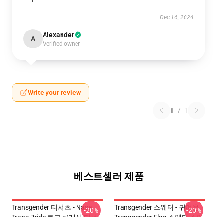
Dec 16, 2024
Alexander
A
Verified owner
Write your review
1
/
1
베스트셀러 제품
Transgender 티셔츠 - Nasa
Transgender 스웨터 - 귀여운
-20%
-20%