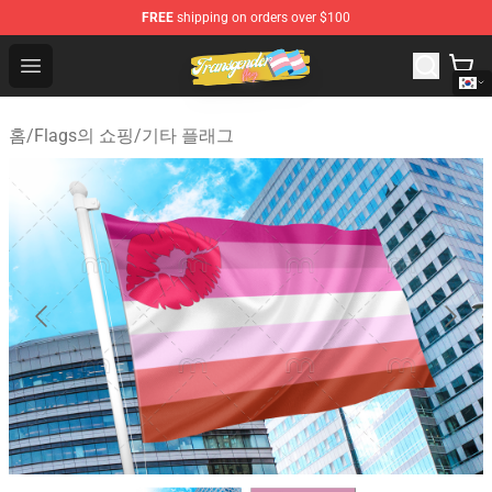
FREE
shipping on orders over $100
Transgender Flag Store - The Best Transgender Flag Sho
Open menu
홈
/
Flags의 쇼핑
/
기타 플래그