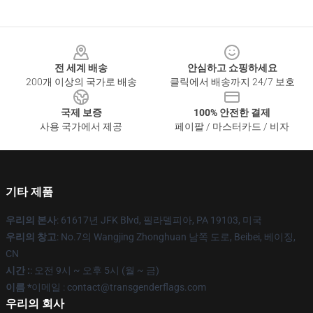
Footer
전 세계 배송
안심하고 쇼핑하세요
200개 이상의 국가로 배송
클릭에서 배송까지 24/7 보호
국제 보증
100% 안전한 결제
사용 국가에서 제공
페이팔 / 마스터카드 / 비자
기타 제품
우리의 본사
: 61617년 JFK Blvd, 필라델피아, PA 19103, 미국
우리의 창고
: No.7의 Wangjing Zhonghuan 남쪽 도로, Beibei, 베이징,
CN
시간 :
: 오전 9시 ~ 오후 5시 (월 ~ 금)
이름 *
이메일 : contact@transgenderflags.com
우리의 회사