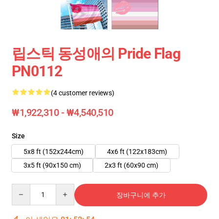
립스틱 동성애의 Pride Flag
PN0112
(4 customer reviews)
₩1,922,310 - ₩4,540,510
Size
5x8 ft (152x244cm)
4x6 ft (122x183cm)
3x5 ft (90x150 cm)
2x3 ft (60x90 cm)
Quantity
장바구니에 추가