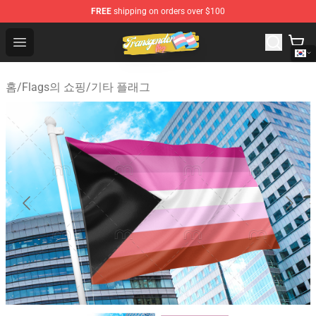
FREE
shipping on orders over $100
Transgender Flag Store - The Best Transgender Flag Sho
Open menu
홈
/
Flags의 쇼핑
/
기타 플래그