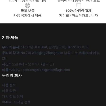
200개 이상의 국가로 배송
클릭에서 배송까지 24/7 보호
국제 보증
100% 안전한 결제
사용 국가에서 제공
페이팔 / 마스터카드 / 비자
기타 제품
우리의 본사
: 61617년 JFK Blvd, 필라델피아, PA 19103, 미국
우리의 창고
: No.7의 Wangjing Zhonghuan 남쪽 도로, Beibei, 베이징,
CN
시간 :
: 오전 9시 ~ 오후 5시 (월 ~ 금)
이름 *
이메일 : contact@transgenderflags.com
우리의 회사
제품 정보
이용 약관
개인 정보 정책
DMCA - 저작권 정책