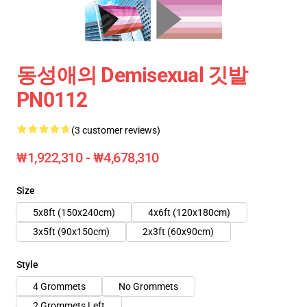
동성애의 Demisexual 깃발
PN0112
(3 customer reviews)
₩1,922,310 - ₩4,678,310
Size
5x8ft (150x240cm)
4x6ft (120x180cm)
3x5ft (90x150cm)
2x3ft (60x90cm)
Style
4 Grommets
No Grommets
2 Grommets Left