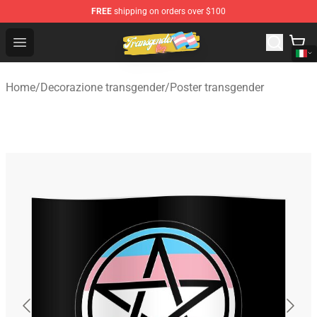
FREE
shipping on orders over $100
Transgender Flag Store - The Best Transgender Flag Sho
Open menu
Home
/
Decorazione transgender
/
Poster transgender