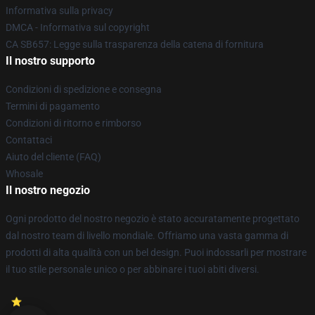
Informativa sulla privacy
DMCA - Informativa sul copyright
CA SB657: Legge sulla trasparenza della catena di fornitura
Il nostro supporto
Condizioni di spedizione e consegna
Termini di pagamento
Condizioni di ritorno e rimborso
Contattaci
Aiuto del cliente (FAQ)
Whosale
Il nostro negozio
Ogni prodotto del nostro negozio è stato accuratamente progettato
dal nostro team di livello mondiale. Offriamo una vasta gamma di
prodotti di alta qualità con un bel design. Puoi indossarli per mostrare
il tuo stile personale unico o per abbinare i tuoi abiti diversi.