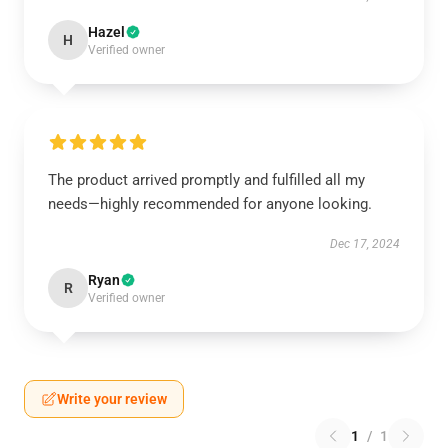
Hazel
H
Verified owner
The product arrived promptly and fulfilled all my
needs—highly recommended for anyone looking.
Dec 17, 2024
Ryan
R
Verified owner
Write your review
1
/
1