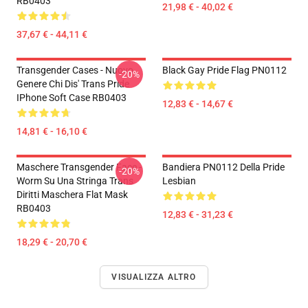
RB0403
21,98 € - 40,02 €
37,67 € - 44,11 €
Transgender Cases - Nuovo
Black Gay Pride Flag PN0112
-20%
Genere Chi Dis' Trans Pride
IPhone Soft Case RB0403
12,83 € - 14,67 €
14,81 € - 16,10 €
Maschere Transgender Face -
Bandiera PN0112 Della Pride
-20%
Worm Su Una Stringa Trans
Lesbian
Diritti Maschera Flat Mask
RB0403
12,83 € - 31,23 €
18,29 € - 20,70 €
VISUALIZZA ALTRO