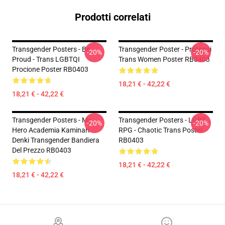
Prodotti correlati
Transgender Posters - Be
Transgender Poster - Proteggi
-20%
-20%
Proud - Trans LGBTQI
Trans Women Poster RB0403
Procione Poster RB0403
18,21 € - 42,22 €
18,21 € - 42,22 €
Transgender Posters - My
Transgender Posters - LGBT
-20%
-20%
Hero Academia Kaminari
RPG - Chaotic Trans Poster
Denki Transgender Bandiera
RB0403
Del Prezzo RB0403
18,21 € - 42,22 €
18,21 € - 42,22 €
Footer