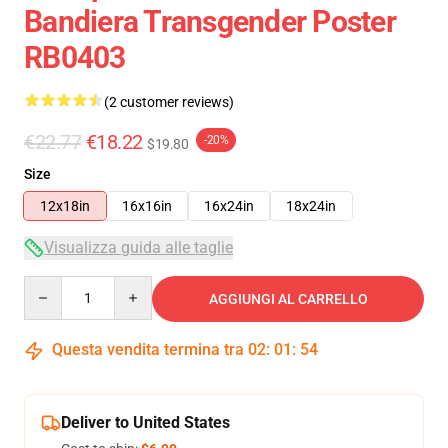
Bandiera Transgender Poster
RB0403
(2 customer reviews)
€22.77
€18.22
-20%
$19.80
Size
12x18in
16x16in
16x24in
18x24in
Visualizza guida alle taglie
Quantity
AGGIUNGI AL CARRELLO
Questa vendita termina tra
02
:
01
:
54
Deliver to United States