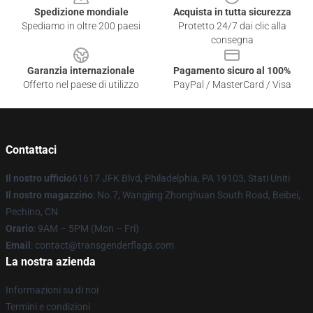
Spedizione mondiale
Acquista in tutta sicurezza
Spediamo in oltre 200 paesi
Protetto 24/7 dai clic alla
consegna
Garanzia internazionale
Pagamento sicuro al 100%
Offerto nel paese di utilizzo
PayPal / MasterCard / Visa
Contattaci
Il nostro ufficio
61617 JFK Blvd, Philadelphia, PA 19103, Stati Uniti
Il nostro magazzino
: No.7, Wangjing Zhonghuan South Road, Beibei,
Pechino, CN
Orario
: 9AM – 5PM (Mon – Fri)
Email
: contact@transgenderflags.com
La nostra azienda
Informazioni su di noi
Termini e condizioni