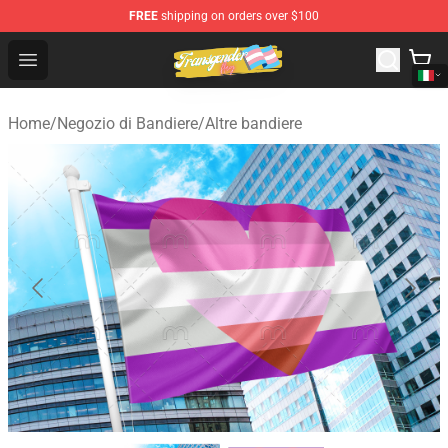
FREE
shipping on orders over $100
Transgender Flag Store - The Best Transgender Flag Sho
Open menu
Home
/
Negozio di Bandiere
/
Altre bandiere