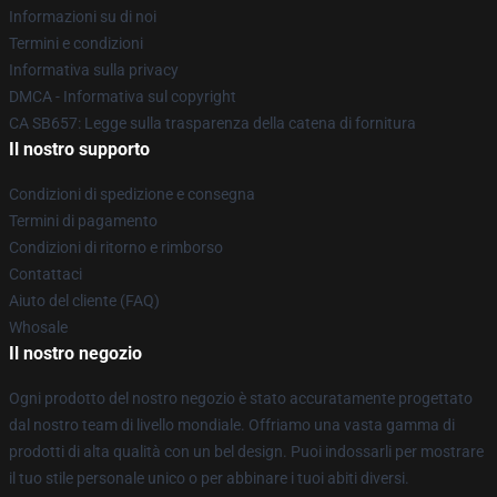
Informazioni su di noi
Termini e condizioni
Informativa sulla privacy
DMCA - Informativa sul copyright
CA SB657: Legge sulla trasparenza della catena di fornitura
Il nostro supporto
Condizioni di spedizione e consegna
Termini di pagamento
Condizioni di ritorno e rimborso
Contattaci
Aiuto del cliente (FAQ)
Whosale
Il nostro negozio
Ogni prodotto del nostro negozio è stato accuratamente progettato
dal nostro team di livello mondiale. Offriamo una vasta gamma di
prodotti di alta qualità con un bel design. Puoi indossarli per mostrare
il tuo stile personale unico o per abbinare i tuoi abiti diversi.