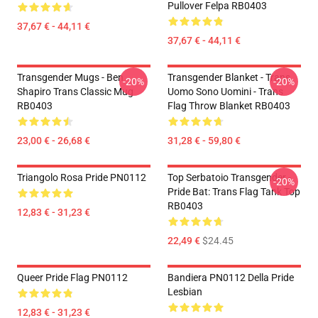
Pullover Felpa RB0403
37,67 € - 44,11 €
37,67 € - 44,11 €
Transgender Mugs - Ben
Transgender Blanket - Trans
-20%
-20%
Shapiro Trans Classic Mug
Uomo Sono Uomini - Trans
RB0403
Flag Throw Blanket RB0403
23,00 € - 26,68 €
31,28 € - 59,80 €
Triangolo Rosa Pride PN0112
Top Serbatoio Transgender -
-20%
Pride Bat: Trans Flag Tank Top
RB0403
12,83 € - 31,23 €
22,49 €
$24.45
Queer Pride Flag PN0112
Bandiera PN0112 Della Pride
Lesbian
12,83 € - 31,23 €