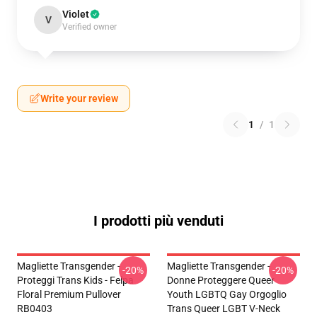
Violet
V
Verified owner
Write your review
1
/
1
I prodotti più venduti
Magliette Transgender -
Magliette Transgender -
-20%
-20%
Proteggi Trans Kids - Felpa
Donne Proteggere Queer
Floral Premium Pullover
Youth LGBTQ Gay Orgoglio
RB0403
Trans Queer LGBT V-Neck