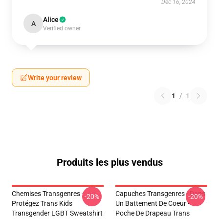
Dec 16, 2024
Alice
A
Verified owner
Write your review
1
/
1
Produits les plus vendus
Chemises Transgenres -
Capuches Transgenres - Dans
-20%
-20%
Protégez Trans Kids
Un Battement De Coeur -
Transgender LGBT Sweatshirt
Poche De Drapeau Trans