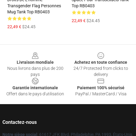
Transgender Flag Personnes
Top RB0403
Mug Tank Top RB0403
22,49 €
$24.45
22,49 €
$24.45
Footer
Livraison mondiale
Achetez en toute confiance
Nous livrons dans plus de 200
24/7 Protected from clicks to
pays
delivery
Garantie internationale
Paiement 100% sécurisé
Offert dans le pays d'utilisation
PayPal / MasterCard / Visa
Contactez-nous
Notre siège social
: 61617 JFK Blvd, Philadelphie, PA 1993, États-Unis