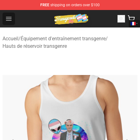
FREE
shipping on orders over $100
Transgender Flag Store - The Best Transgender Flag Sho
Open menu
Accueil
/
Équipement d'entraînement transgenre
/
Hauts de réservoir transgenre