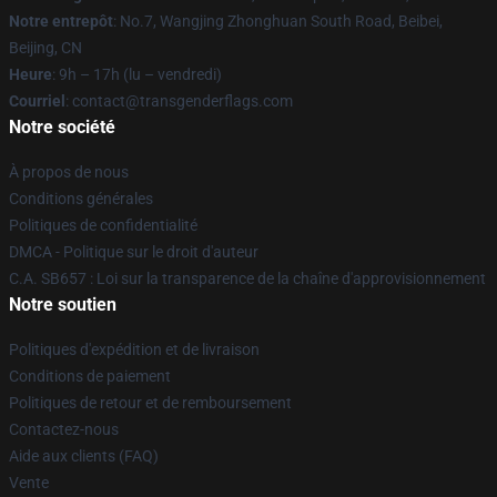
Notre entrepôt
: No.7, Wangjing Zhonghuan South Road, Beibei,
Beijing, CN
Heure
: 9h – 17h (lu – vendredi)
Courriel
: contact@transgenderflags.com
Notre société
À propos de nous
Conditions générales
Politiques de confidentialité
DMCA - Politique sur le droit d'auteur
C.A. SB657 : Loi sur la transparence de la chaîne d'approvisionnement
Notre soutien
Politiques d'expédition et de livraison
Conditions de paiement
Politiques de retour et de remboursement
Contactez-nous
Aide aux clients (FAQ)
Vente