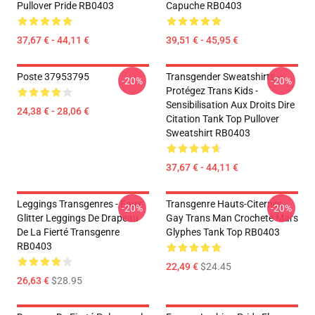
Pullover Pride RB0403
Capuche RB0403
37,67 € - 44,11 €
39,51 € - 45,95 €
Poste 37953795
Transgender Sweatshirts -
-20%
-20%
Protégez Trans Kids -
Sensibilisation Aux Droits Dire
24,38 € - 28,06 €
Citation Tank Top Pullover
Sweatshirt RB0403
37,67 € - 44,11 €
Leggings Transgenres - Faux
Transgenre Hauts-Citernes -
-20%
-20%
Glitter Leggings De Drapeau
Gay Trans Man Crocheté Mars
De La Fierté Transgenre
Glyphes Tank Top RB0403
RB0403
22,49 €
$24.45
26,63 €
$28.95