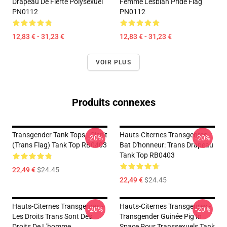
Drapeau De Fierté Polysexuel
Femme Lesbian Pride Flag
PN0112
PN0112
12,83 € - 31,23 €
12,83 € - 31,23 €
VOIR PLUS
Produits connexes
Transgender Tank Tops - Cisn’t
Hauts-Citernes Transgenres -
-20%
-20%
(Trans Flag) Tank Top RB0403
Bat D'honneur: Trans Drapeau
Tank Top RB0403
22,49 €
$24.45
22,49 €
$24.45
Hauts-Citernes Transgenres -
Hauts-Citernes Transgenres -
-20%
-20%
Les Droits Trans Sont Des
Transgender Guinée Pig In
Droits De L'homme
Space Pour Transsexuels Tank