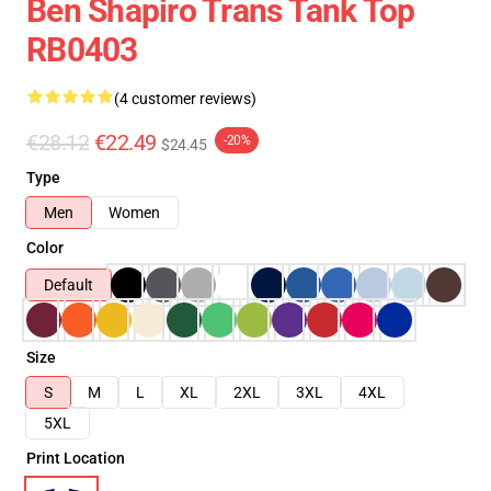
Ben Shapiro Trans Tank Top
RB0403
(4 customer reviews)
€28.12
€22.49
-20%
$24.45
Type
Men
Women
Color
Default
Size
S
M
L
XL
2XL
3XL
4XL
5XL
Print Location