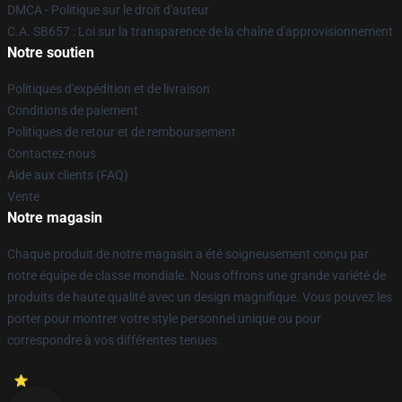
DMCA - Politique sur le droit d'auteur
C.A. SB657 : Loi sur la transparence de la chaîne d'approvisionnement
Notre soutien
Politiques d'expédition et de livraison
Conditions de paiement
Politiques de retour et de remboursement
Contactez-nous
Aide aux clients (FAQ)
Vente
Notre magasin
Chaque produit de notre magasin a été soigneusement conçu par
notre équipe de classe mondiale. Nous offrons une grande variété de
produits de haute qualité avec un design magnifique. Vous pouvez les
porter pour montrer votre style personnel unique ou pour
correspondre à vos différentes tenues.