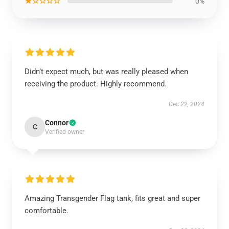
★☆☆☆☆
0%
Didn’t expect much, but was really pleased when
receiving the product. Highly recommend.
Dec 22, 2024
Connor
C
Verified owner
Amazing Transgender Flag tank, fits great and super
comfortable.