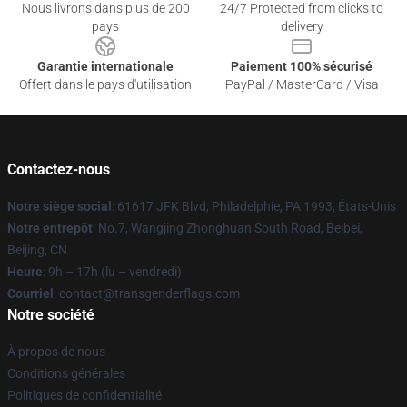
Nous livrons dans plus de 200
24/7 Protected from clicks to
pays
delivery
Garantie internationale
Paiement 100% sécurisé
Offert dans le pays d'utilisation
PayPal / MasterCard / Visa
Contactez-nous
Notre siège social
: 61617 JFK Blvd, Philadelphie, PA 1993, États-Unis
Notre entrepôt
: No.7, Wangjing Zhonghuan South Road, Beibei,
Beijing, CN
Heure
: 9h – 17h (lu – vendredi)
Courriel
: contact@transgenderflags.com
Notre société
À propos de nous
Conditions générales
Politiques de confidentialité