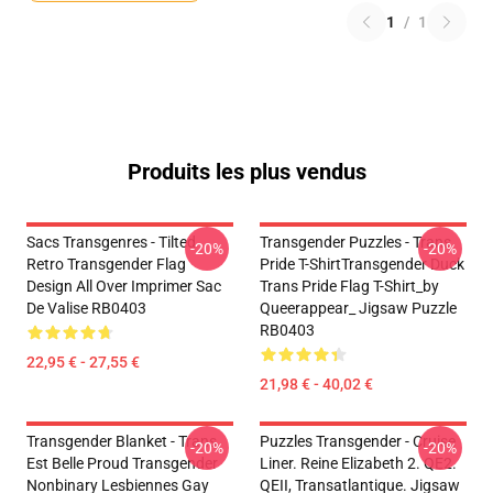
1
/
1
Produits les plus vendus
Sacs Transgenres - Tilted
Transgender Puzzles - Trans
-20%
-20%
Retro Transgender Flag
Pride T-ShirtTransgender Duck
Design All Over Imprimer Sac
Trans Pride Flag T-Shirt_by
De Valise RB0403
Queerappear_ Jigsaw Puzzle
RB0403
22,95 € - 27,55 €
21,98 € - 40,02 €
Transgender Blanket - Trans
Puzzles Transgender - Cruise
-20%
-20%
Est Belle Proud Transgender
Liner. Reine Elizabeth 2. QE2.
Nonbinary Lesbiennes Gay
QEII, Transatlantique. Jigsaw