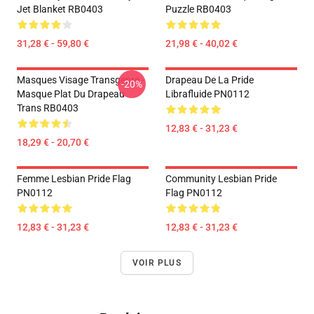
Jet Blanket RB0403
Puzzle RB0403
31,28 € - 59,80 €
21,98 € - 40,02 €
Masques Visage Transgenre -
Drapeau De La Pride
-20%
Masque Plat Du Drapeau
Librafluide PN0112
Trans RB0403
12,83 € - 31,23 €
18,29 € - 20,70 €
Femme Lesbian Pride Flag
Community Lesbian Pride
PN0112
Flag PN0112
12,83 € - 31,23 €
12,83 € - 31,23 €
VOIR PLUS