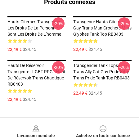
Produits connexes
Hauts-Citernes Transgenres -
Transgenre Hauts-Citernes -
-20%
-20%
Les Droits De La Personne
Gay Trans Man Crocheté Mars
Sont Les Droits De L'homme
Glyphes Tank Top RB0403
22,49 €
$24.45
22,49 €
$24.45
Hauts De Réservoir
Transgender Tank Tops -
-20%
-20%
Transgenre - LGBT RPG - Haut
Trans Ally Cat Gay Pride Kitty
De Réservoir Trans Chaotique
Trans Pride Tank Top RB0403
RB0403
22,49 €
$24.45
22,49 €
$24.45
Footer
Livraison mondiale
Achetez en toute confiance