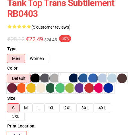
Tank Top Trans Subtilement
RB0403
(5 customer reviews)
€28.12
€22.49
-20%
$24.45
Type
Men
Women
Color
Default
Size
S
M
L
XL
2XL
3XL
4XL
5XL
Print Location