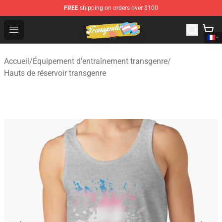
FREE
shipping on orders over $100
Transgender Flag Store - The Best Transgender Flag Sho
Open menu
Accueil
/
Équipement d'entraînement transgenre
/
Hauts de réservoir transgenre