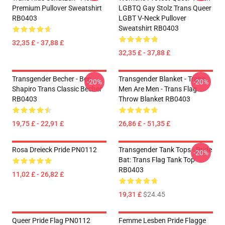
Premium Pullover Sweatshirt
LGBTQ Gay Stolz Trans Queer
RB0403
LGBT V-Neck Pullover
Sweatshirt RB0403
32,35 £ - 37,88 £
32,35 £ - 37,88 £
Transgender Becher - Ben
Transgender Blanket - Trans
-20%
-20%
Shapiro Trans Classic Becher
Men Are Men - Trans Flag
RB0403
Throw Blanket RB0403
19,75 £ - 22,91 £
26,86 £ - 51,35 £
Rosa Dreieck Pride PN0112
Transgender Tank Tops - Pride
-20%
Bat: Trans Flag Tank Top
RB0403
11,02 £ - 26,82 £
19,31 £
$24.45
Queer Pride Flag PN0112
Femme Lesben Pride Flagge