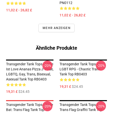
PN0112
11,02 £ - 26,82 £
11,02 £ - 26,82 £
MEHR ANZEIGEN
Ähnliche Produkte
Transgender Tank Tops - Liebe
Transgender Tank Tops -
-20%
-20%
Ist Love Ananas Pizza // Pride,
LGBT RPG - Chaotic Trans
LGBTQ, Gay, Trans, Bisexual,
Tank Top RB0403
Asexual Tank Top RB0403
19,31 £
$24.45
19,31 £
$24.45
Transgender Tank Tops - Pride
Transgender Tank Tops -
-20%
-20%
Bat: Trans Flag Tank Top
Trans Flag Graffiti Tank Top