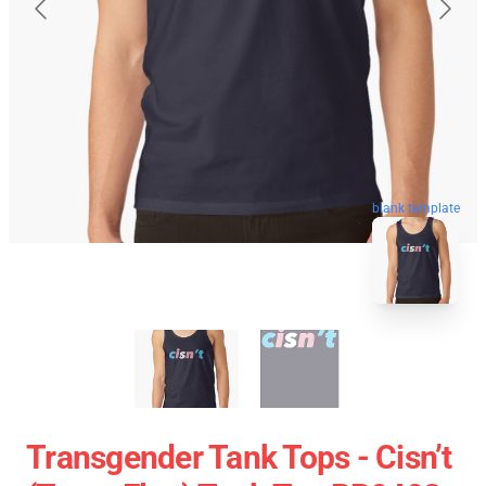
blank template
Transgender Tank Tops - Cisn’t