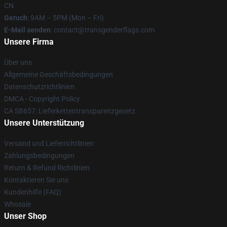
CN
Geruch
: 9AM – 5PM (Mon – Fri)
E-Mail senden
: contact@transgenderflags.com
Unsere Firma
Über uns
Allgemeine Geschäftsbedingungen
Datenschutzrichtlinien
DMCA - Copyright Policy
CA SB657: Lieferkettentransparenzgesetz
Unsere Unterstützung
Versand und Lieferrichtlinien
Zahlungsbedingungen
Return & Refund Richtlinien
Kontaktieren Sie uns
Kundenhilfe (FAQ)
Whosale
Unser Shop