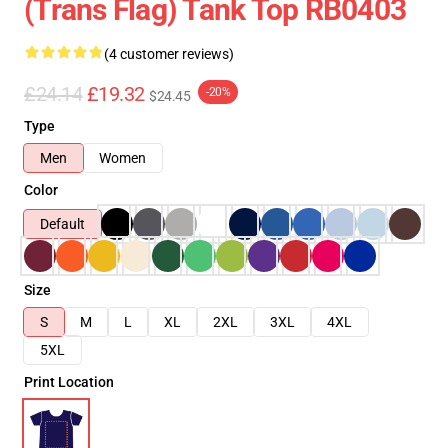
(Trans Flag) Tank Top RB0403
(4 customer reviews)
£24.14
£19.32
-20%
$24.45
Type
Men
Women
Color
Default
Size
S
M
L
XL
2XL
3XL
4XL
5XL
Print Location