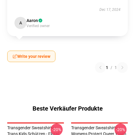
Dec 17, 2024
Aaron
A
Verified owner
Write your review
1
/
1
Beste Verkäufer Produkte
Transgender Sweatshirts -
Transgender Sweatshirts -
-20%
-20%
Trans Kids Schützen - Floral
Womens Protect Queer Youth