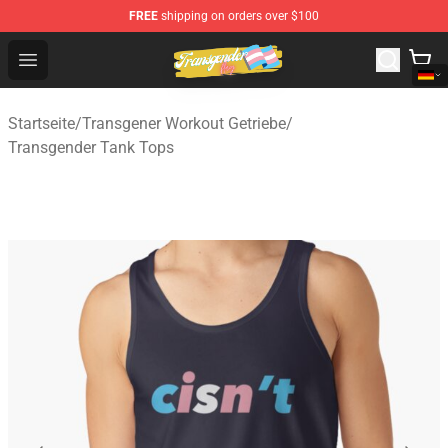
FREE
shipping on orders over $100
Transgender Flag Store - The Best Transgender Flag Sho
Open menu
Startseite
/
Transgener Workout Getriebe
/
Transgender Tank Tops