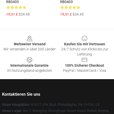
RB0403
RB0403
19,31 £
$24.45
19,31 £
$24.45
Footer
Weltweiter Versand
Kaufen Sie mit Vertrauen
Wir versenden in über 200 Länder
24/7 Schutz von Klicks bis zur
Lieferung
Internationale Garantie
100% Sicherer Checkout
Im Nutzungsland angeboten
PayPal / MasterCard / Visa
Kontaktieren Sie uns
Unser Hauptbüro
: 61617 JFK Blvd, Philadelphia, PA 19103, US
Unser Lager
: No.7, Wangjing Zhonghuan South Road, Beibei, Beijing,