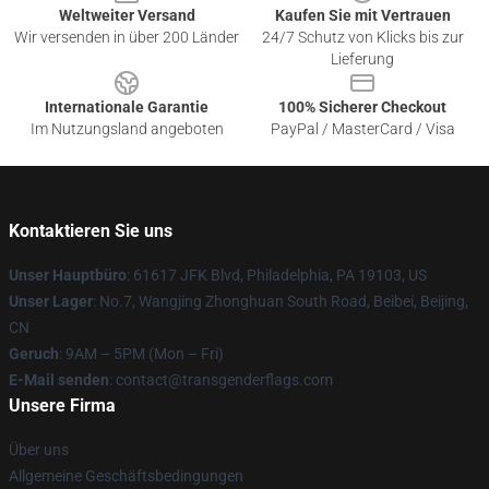
Weltweiter Versand
Kaufen Sie mit Vertrauen
Wir versenden in über 200 Länder
24/7 Schutz von Klicks bis zur
Lieferung
Internationale Garantie
100% Sicherer Checkout
Im Nutzungsland angeboten
PayPal / MasterCard / Visa
Kontaktieren Sie uns
Unser Hauptbüro
: 61617 JFK Blvd, Philadelphia, PA 19103, US
Unser Lager
: No.7, Wangjing Zhonghuan South Road, Beibei, Beijing,
CN
Geruch
: 9AM – 5PM (Mon – Fri)
E-Mail senden
: contact@transgenderflags.com
Unsere Firma
Über uns
Allgemeine Geschäftsbedingungen