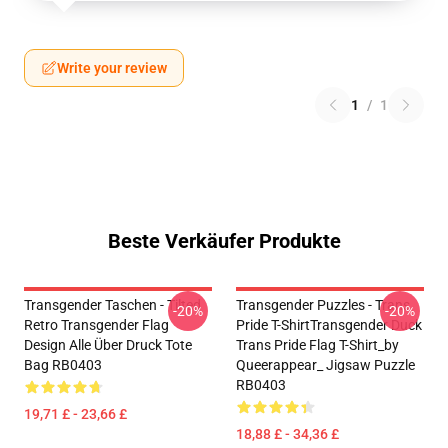
Write your review
1
/
1
Beste Verkäufer Produkte
Transgender Taschen - Tilted
Transgender Puzzles - Trans
-20%
-20%
Retro Transgender Flag
Pride T-ShirtTransgender Duck
Design Alle Über Druck Tote
Trans Pride Flag T-Shirt_by
Bag RB0403
Queerappear_ Jigsaw Puzzle
RB0403
19,71 £ - 23,66 £
18,88 £ - 34,36 £