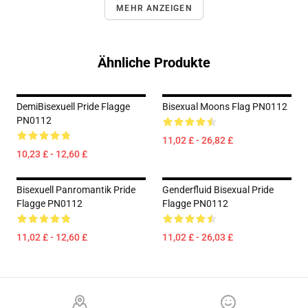
MEHR ANZEIGEN
Ähnliche Produkte
DemiBisexuell Pride Flagge
Bisexual Moons Flag PN0112
PN0112
11,02 £ - 26,82 £
10,23 £ - 12,60 £
Bisexuell Panromantik Pride
Genderfluid Bisexual Pride
Flagge PN0112
Flagge PN0112
11,02 £ - 12,60 £
11,02 £ - 26,03 £
Footer