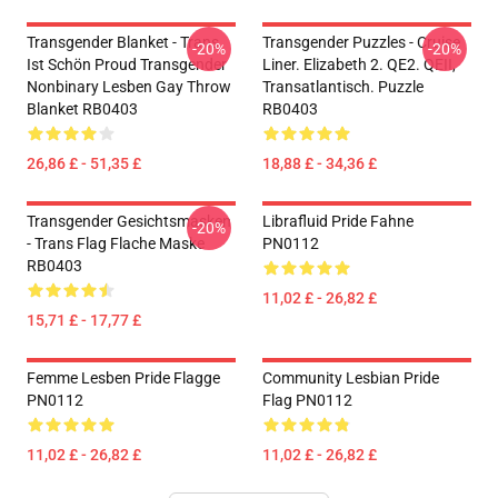
Transgender Blanket - Trans
Transgender Puzzles - Cruise
-20%
-20%
Ist Schön Proud Transgender
Liner. Elizabeth 2. QE2. QEII,
Nonbinary Lesben Gay Throw
Transatlantisch. Puzzle
Blanket RB0403
RB0403
26,86 £ - 51,35 £
18,88 £ - 34,36 £
Transgender Gesichtsmasken
Librafluid Pride Fahne
-20%
- Trans Flag Flache Maske
PN0112
RB0403
11,02 £ - 26,82 £
15,71 £ - 17,77 £
Femme Lesben Pride Flagge
Community Lesbian Pride
PN0112
Flag PN0112
11,02 £ - 26,82 £
11,02 £ - 26,82 £