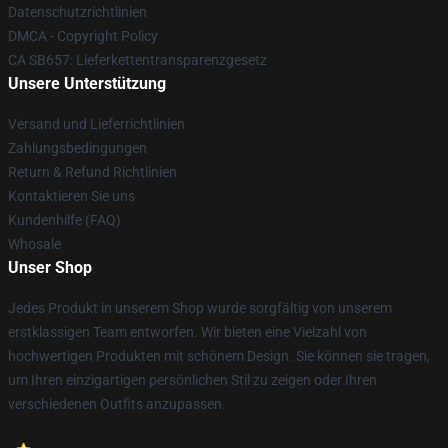
Datenschutzrichtlinien
DMCA - Copyright Policy
CA SB657: Lieferkettentransparenzgesetz
Unsere Unterstützung
Versand und Lieferrichtlinien
Zahlungsbedingungen
Return & Refund Richtlinien
Kontaktieren Sie uns
Kundenhilfe (FAQ)
Whosale
Unser Shop
Jedes Produkt in unserem Shop wurde sorgfältig von unserem
erstklassigen Team entworfen. Wir bieten eine Vielzahl von
hochwertigen Produkten mit schönem Design. Sie können sie tragen,
um Ihren einzigartigen persönlichen Stil zu zeigen oder Ihren
verschiedenen Outfits anzupassen.