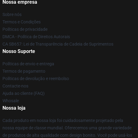
Nossa empresa
Sobre nós
Termos e Condições
Políticas de privacidade
DMCA - Política de Direitos Autorais
CA SB657: Lei de Transparência de Cadeia de Suprimentos
Nosso Suporte
Políticas de envio e entrega
Termos de pagamento
Políticas de devolução e reembolso
Contacte-nos
Ajuda ao cliente (FAQ)
Whosale
Nossa loja
Cada produto em nossa loja foi cuidadosamente projetado pela
nossa equipe de classe mundial. Oferecemos uma grande variedade
de produtos de alta qualidade com design bonito. Você pode usá-los