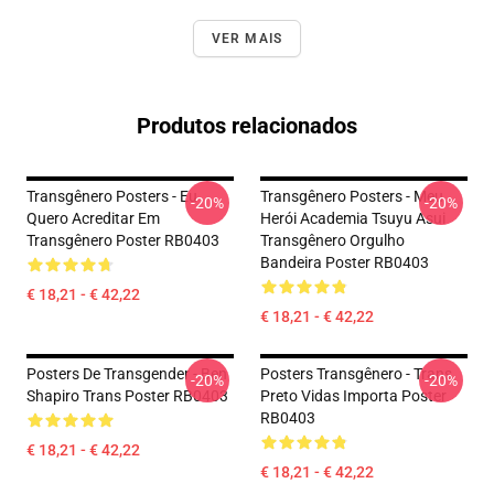
VER MAIS
Produtos relacionados
Transgênero Posters - Eu
Transgênero Posters - Meu
-20%
-20%
Quero Acreditar Em
Herói Academia Tsuyu Asui
Transgênero Poster RB0403
Transgênero Orgulho
Bandeira Poster RB0403
€ 18,21 - € 42,22
€ 18,21 - € 42,22
Posters De Transgender - Ben
Posters Transgênero - Trans
-20%
-20%
Shapiro Trans Poster RB0403
Preto Vidas Importa Poster
RB0403
€ 18,21 - € 42,22
€ 18,21 - € 42,22