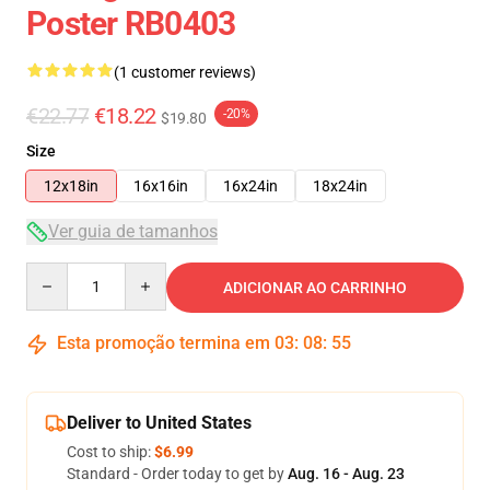
Poster RB0403
(1 customer reviews)
€22.77
€18.22
-20%
$19.80
Size
12x18in
16x16in
16x24in
18x24in
Ver guia de tamanhos
Quantity
ADICIONAR AO CARRINHO
Esta promoção termina em
03
:
08
:
54
Deliver to United States
Cost to ship:
$6.99
Standard - Order today to get by
Aug. 16 - Aug. 23