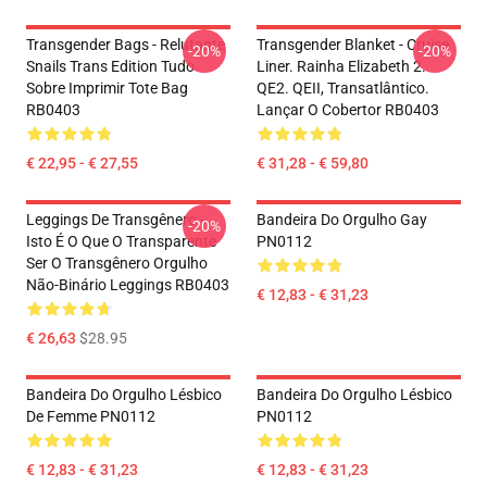
Transgender Bags - Relutante
Transgender Blanket - Cruise
-20%
-20%
Snails Trans Edition Tudo
Liner. Rainha Elizabeth 2.
Sobre Imprimir Tote Bag
QE2. QEII, Transatlântico.
RB0403
Lançar O Cobertor RB0403
€ 22,95 - € 27,55
€ 31,28 - € 59,80
Leggings De Transgênero -
Bandeira Do Orgulho Gay
-20%
Isto É O Que O Transparente
PN0112
Ser O Transgênero Orgulho
Não-Binário Leggings RB0403
€ 12,83 - € 31,23
€ 26,63
$28.95
Bandeira Do Orgulho Lésbico
Bandeira Do Orgulho Lésbico
De Femme PN0112
PN0112
€ 12,83 - € 31,23
€ 12,83 - € 31,23