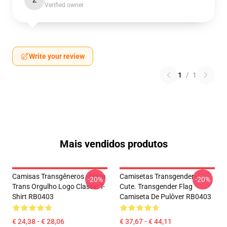
Z
Verified owner
Write your review
1
/
1
Mais vendidos produtos
Camisas Transgêneros - Nasa
Camisetas Transgender -
-20%
-20%
Trans Orgulho Logo Classic T-
Cute. Transgender Flag
Shirt RB0403
Camiseta De Pulôver RB0403
€ 24,38 - € 28,06
€ 37,67 - € 44,11