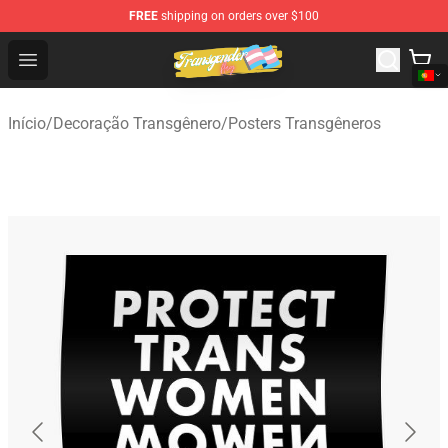
FREE
shipping on orders over $100
Transgender Flag Store - The Best Transgender Flag Sho
Open menu
Início
/
Decoração Transgênero
/
Posters Transgêneros