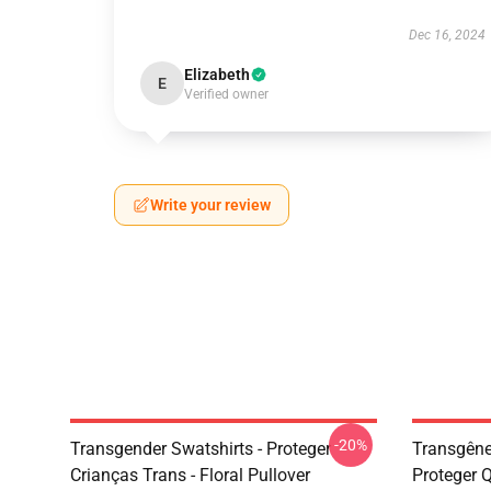
Dec 16, 2024
Elizabeth
E
Verified owner
Write your review
-20%
Transgender Swatshirts - Proteger
Transgêne
Crianças Trans - Floral Pullover
Proteger 