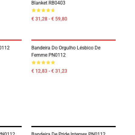
Blanket RB0403
€ 31,28 - € 59,80
0112
Bandeira Do Orgulho Lésbico De
Femme PN0112
€ 12,83 - € 31,23
 PN0112
Bandeira De Pride Intersex PN0112