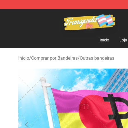
Transgender Flag Store - The Best Transgender Flag S
Início
Loja
Início
/
Comprar por Bandeiras
/
Outras bandeiras