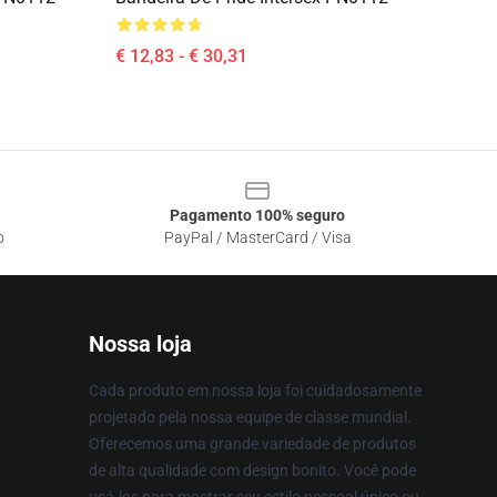
€ 12,83 - € 30,31
Pagamento 100% seguro
o
PayPal / MasterCard / Visa
Nossa loja
Cada produto em nossa loja foi cuidadosamente
projetado pela nossa equipe de classe mundial.
Oferecemos uma grande variedade de produtos
de alta qualidade com design bonito. Você pode