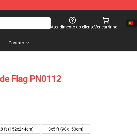
Atendimento ao cliente
Ver carrinho
Contato
ide Flag PN0112
)
x8 ft (152x244cm)
3x5 ft (90x150cm)