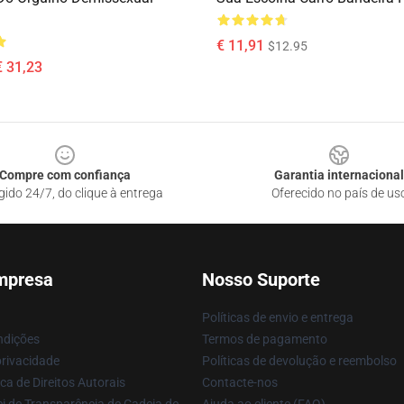
€ 11,91
$12.95
€ 31,23
Compre com confiança
Garantia internacional
gido 24/7, do clique à entrega
Oferecido no país de us
mpresa
Nosso Suporte
Políticas de envio e entrega
ndições
Termos de pagamento
privacidade
Políticas de devolução e reembolso
ca de Direitos Autorais
Contacte-nos