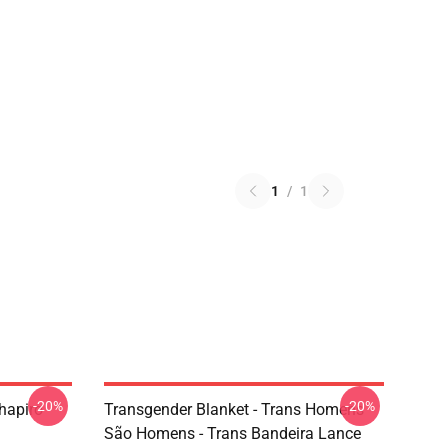
1
/
1
-20%
-20%
hapiro
Transgender Blanket - Trans Homens
São Homens - Trans Bandeira Lance