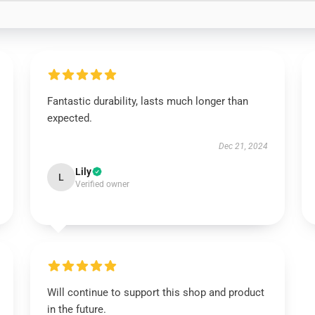
Fantastic durability, lasts much longer than
expected.
Dec 21, 2024
Lily
L
Verified owner
Will continue to support this shop and product
in the future.