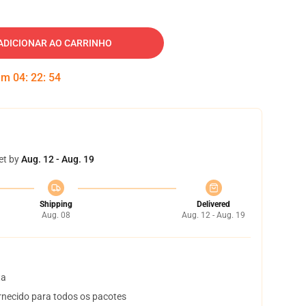
ADICIONAR AO CARRINHO
 em
04
:
22
:
54
et by
Aug. 12 - Aug. 19
Shipping
Delivered
Aug. 08
Aug. 12 - Aug. 19
ta
necido para todos os pacotes