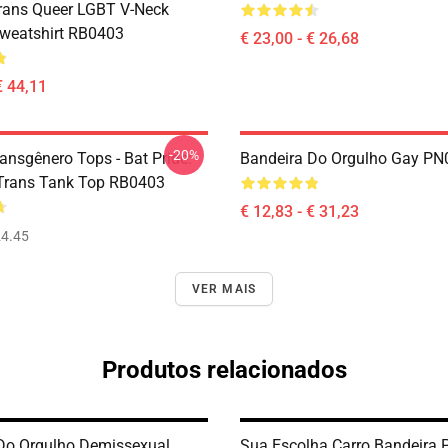
rans Queer LGBT V-Neck
Sweatshirt RB0403
€ 23,00 - € 26,68
€ 44,11
-20%
ansgênero Tops - Bat Pride:
Bandeira Do Orgulho Gay PN
Trans Tank Top RB0403
€ 12,83 - € 31,23
4.45
VER MAIS
Produtos relacionados
Do Orgulho Demissexual
Sua Escolha Carro Bandeira