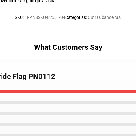
vembro. Obrigado pela visita!
SKU
:
TRANSSKU-82561-04
Categorias
:
Outras bandeiras
,
What Customers Say
ride Flag PN0112