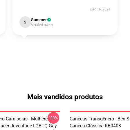
Dec 16, 2024
Summer
S
Verified owner
Mais vendidos produtos
-20%
ro Camisolas - Mulheres
Canecas Transgênero - Ben S
Queer Juventude LGBTQ Gay
Caneca Clássica RB0403