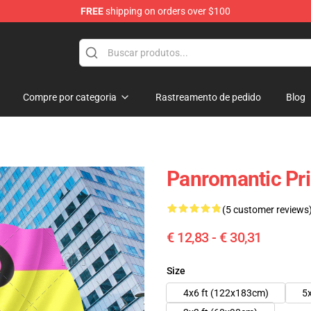
FREE
shipping on orders over $100
hop
Compre por categoria
Rastreamento de pedido
Blog
Panromantic Pr
(5 customer reviews
€ 12,83 - € 30,31
Size
4x6 ft (122x183cm)
5