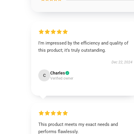
I’m impressed by the efficiency and quality of
this product; it’s truly outstanding.
Dec 22, 2024
Charles
C
Verified owner
This product meets my exact needs and
performs flawlessly.