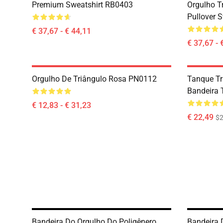
Premium Sweatshirt RB0403
Orgulho T
Pullover 
€ 37,67 - € 44,11
€ 37,67 - 
Orgulho De Triângulo Rosa PN0112
Tanque Tr
Bandeira 
€ 12,83 - € 31,23
€ 22,49
$2
Bandeira Do Orgulho Do Poligênero
Bandeira 