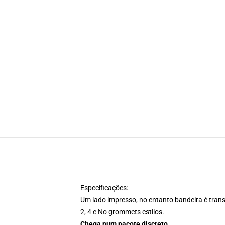
Especificações:
Um lado impresso, no entanto bandeira é transp
2, 4 e No grommets estilos.
Chega num pacote discreto.