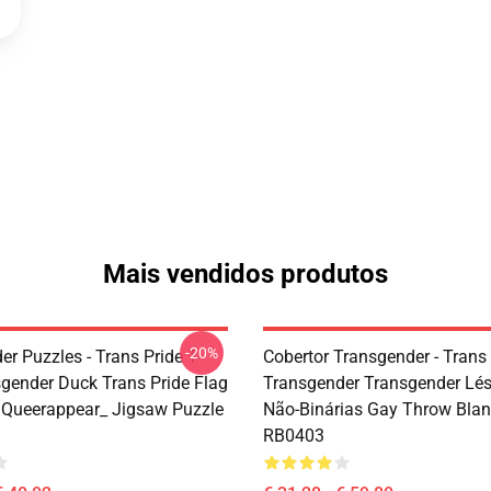
Mais vendidos produtos
-20%
r Puzzles - Trans Pride T-
Cobertor Transgender - Trans
sgender Duck Trans Pride Flag
Transgender Transgender Lé
y Queerappear_ Jigsaw Puzzle
Não-Binárias Gay Throw Blan
RB0403