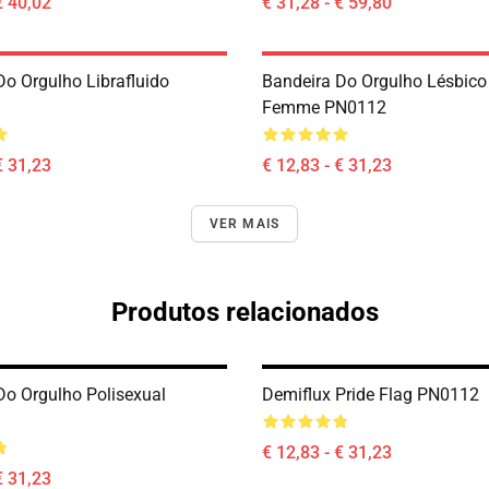
€ 40,02
€ 31,28 - € 59,80
Do Orgulho Librafluido
Bandeira Do Orgulho Lésbico
Femme PN0112
€ 31,23
€ 12,83 - € 31,23
VER MAIS
Produtos relacionados
Do Orgulho Polisexual
Demiflux Pride Flag PN0112
€ 12,83 - € 31,23
€ 31,23