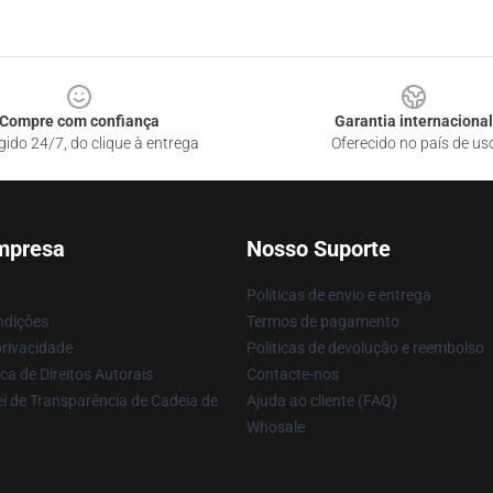
Compre com confiança
Garantia internacional
gido 24/7, do clique à entrega
Oferecido no país de us
mpresa
Nosso Suporte
Políticas de envio e entrega
ndições
Termos de pagamento
privacidade
Políticas de devolução e reembolso
ca de Direitos Autorais
Contacte-nos
i de Transparência de Cadeia de
Ajuda ao cliente (FAQ)
Whosale