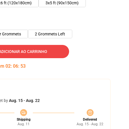
x6 ft (120x180cm)
3x5 ft (90x150cm)
er Grommets
2 Grommets Left
ADICIONAR AO CARRINHO
 em
02
:
06
:
53
et by
Aug. 15 - Aug. 22
Shipping
Delivered
Aug. 11
Aug. 15 - Aug. 22