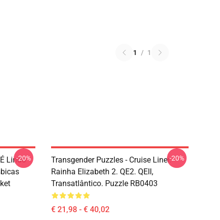
1
/
1
-20%
-20%
 É Lindo
Transgender Puzzles - Cruise Liner.
sbicas
Rainha Elizabeth 2. QE2. QEII,
ket
Transatlântico. Puzzle RB0403
€ 21,98 - € 40,02