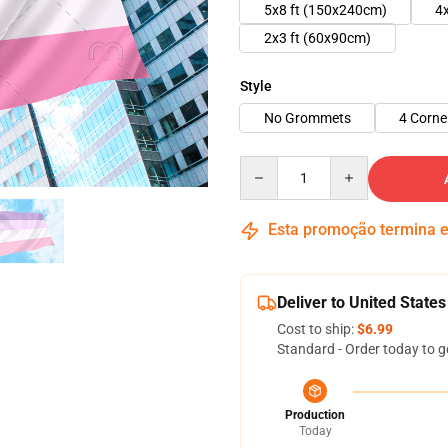
5x8 ft (150x240cm)
4
2x3 ft (60x90cm)
Style
No Grommets
4 Corn
Quantity
Esta promoção termina
Deliver to United States
Cost to ship:
$6.99
Standard - Order today to g
Production
Today