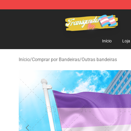
Transgender Flag Store - The Best Transgender Flag S
Início
Loja
Início
/
Comprar por Bandeiras
/
Outras bandeiras