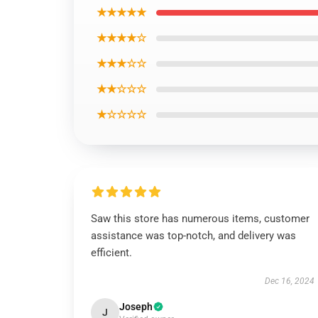
★★★★★
★★★★☆
★★★☆☆
★★☆☆☆
★☆☆☆☆
Saw this store has numerous items, customer
assistance was top-notch, and delivery was
efficient.
Dec 16, 2024
Joseph
J