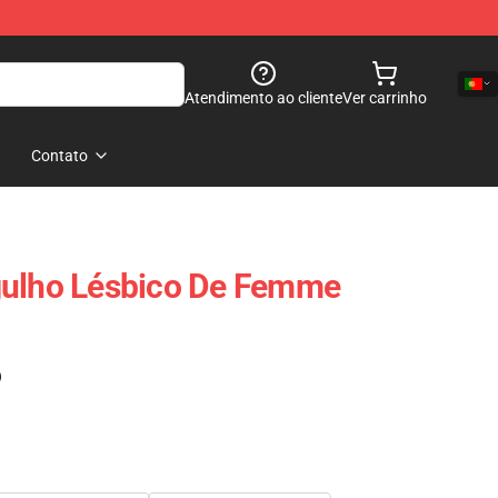
Atendimento ao cliente
Ver carrinho
Contato
gulho Lésbico De Femme
)