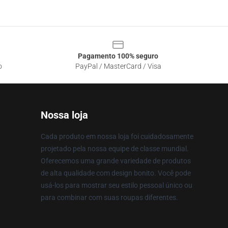
Pagamento 100% seguro
o
PayPal / MasterCard / Visa
Nossa loja
Cada produto em nossa loja foi cuidadosamente
projetado pela nossa equipe de classe mundial.
Oferecemos uma grande variedade de produtos
de alta qualidade com design bonito. Você pode
usá-los para mostrar seu estilo pessoal único ou
para combinar com suas roupas diferentes.