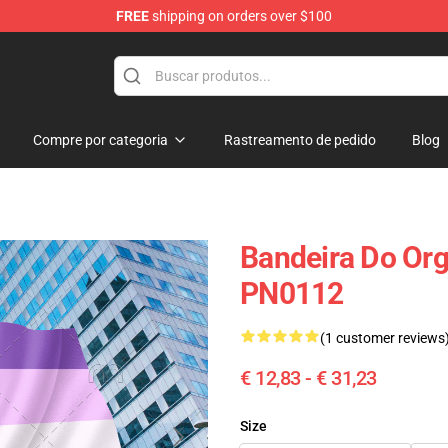
FREE
shipping on orders over $100
hop
Compre por categoria
Rastreamento de pedido
Blog
Bandeira Do Or
PN0112
(1 customer reviews
€ 12,83 - € 31,23
Size