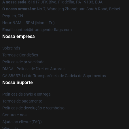
A nossa sede
: 61617 JFK Blvd, Filadélfia, PA 19103, EUA
O nosso armazém
: No.7, Wangjing Zhonghuan South Road, Beibei,
Pequim, CN
Hour
: 9AM – 5PM (Mon – Fri)
Email
: contact@transgenderflags.com
Nossa empresa
Sobre nós
Termos e Condições
Políticas de privacidade
DMCA - Política de Direitos Autorais
CA SB657: Lei de Transparência de Cadeia de Suprimentos
Nosso Suporte
Políticas de envio e entrega
Termos de pagamento
Políticas de devolução e reembolso
Contacte-nos
Ajuda ao cliente (FAQ)
Whosale