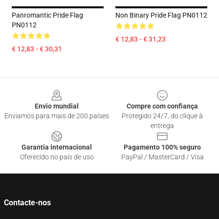
Panromantic Pride Flag
Non Binary Pride Flag PN0112
PN0112
€ 12,83 - € 31,23
€ 12,83 - € 30,31
Footer
Envio mundial
Compre com confiança
Enviamos para mais de 200 países
Protegido 24/7, do clique à
entrega
Garantia internacional
Pagamento 100% seguro
Oferecido no país de uso
PayPal / MasterCard / Visa
Contacte-nos