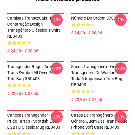
Camisas Transexuais - Em
Número De Ordem 37883788
-20%
-20%
Construção Design
Transgênero Clássico T-Shirt
€ 24,38 - € 28,06
RB0403
€ 24,38 - € 28,06
Transgender Bags - Arco-Íris
Sacos Transgênero - Orgulho
-20%
-20%
Trans Symbol All Over Print
Transgênero De Wooloo Em
Tote Bag RB0403
Toda A Impressão Tote Bag
RB0403
€ 22,95 - € 27,55
€ 22,95 - € 27,55
Canecas Transgender - Gay
Casos De Transgênero - Novo
-20%
-20%
Pride Tartan - Scottish LGBT -
Gênero Quem Des' Trans Pride
LGBTQ Classic Mug RB0403
IPhone Soft Case RB0403