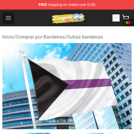
FREE
shipping on orders over $100
Transgender Flag Store - The Best Transgender Flag Sho
Open menu
Início
/
Comprar por Bandeiras
/
Outras bandeiras