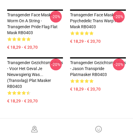
Transgender Face Masks -
Transgender Face Masks -
-20%
-20%
Worm On A String -
Psychedelic Trans Warp Flat
Transgender Pride Flag Flat
Mask RB0403
Mask RB0403
€ 18,29 - € 20,70
€ 18,29 - € 20,70
Transgender Gezichtsmaskers
Transgender Gezichtsmaskers
-20%
-20%
- Voor Het Geval Je
- Jason Transpride
Nieuwsgierig Was...
Platmasker RB0403
(transvlag) Plat Masker
RB0403
€ 18,29 - € 20,70
€ 18,29 - € 20,70
Footer