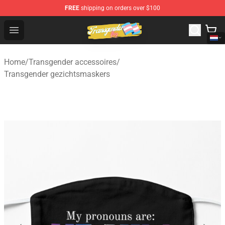
FREE
shipping on orders over $100
Transgender Flag Store - The Best Transgender Flag Sho
Open menu
Home
/
Transgender accessoires
/
Transgender gezichtsmaskers