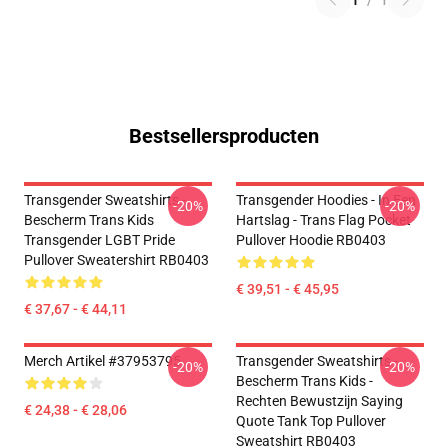
1
/
1
Bestsellersproducten
Transgender Sweatshirts -
Transgender Hoodies - In Een
-20%
-20%
Bescherm Trans Kids
Hartslag - Trans Flag Pocket
Transgender LGBT Pride
Pullover Hoodie RB0403
Pullover Sweatershirt RB0403
€ 39,51 - € 45,95
€ 37,67 - € 44,11
Merch Artikel #37953795
Transgender Sweatshirts -
-20%
-20%
Bescherm Trans Kids -
Rechten Bewustzijn Saying
€ 24,38 - € 28,06
Quote Tank Top Pullover
Sweatshirt RB0403