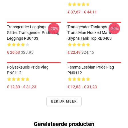
€ 37,67 - € 44,11
Transgender Leggings - Faux
Transgender Tanktops - Gay
-20%
-20%
Glitter Transgender Pride Flag
Trans Man Hooked Mars
Leggings RB0403
Glyphs Tank Top RB0403
€ 26,63
$28.95
€ 22,49
$24.45
Polyseksuele Pride Vlag
Femme Lesbian Pride Flag
PN0112
PN0112
€ 12,83 - € 31,23
€ 12,83 - € 31,23
BEKIJK MEER
Gerelateerde producten