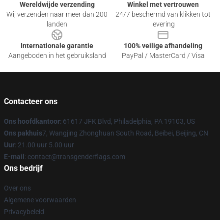
Wereldwijde verzending
Winkel met vertrouwen
Wij verzenden naar meer dan 200
24/7 beschermd van klikken tot
landen
levering
Internationale garantie
100% veilige afhandeling
Aangeboden in het gebruiksland
PayPal / MasterCard / Visa
Contacteer ons
Ons hoofdkantoor
: 61617 JFK Blvd, Philadelphia, PA 19103, US
Ons pakhuis
7, Wangjing Zhonghuan South Road, Beibei, Beijing, CN
Uur
: 21.00 uur 5.00 uur
E-mail
: contact@transgenderflags.com
Ons bedrijf
Over ons
Algemene voorwaarden
Privacybeleid