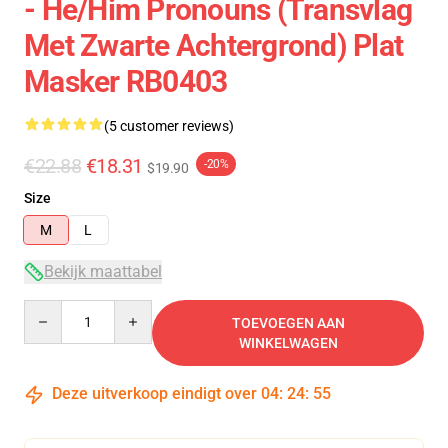
- He/Him Pronouns (transvlag
Met Zwarte Achtergrond) Plat
Masker RB0403
(5 customer reviews)
€22.88
€18.31
-20%
$19.90
Size
M
L
Bekijk maattabel
Quantity
TOEVOEGEN AAN
WINKELWAGEN
Deze uitverkoop eindigt over
04
:
24
:
54