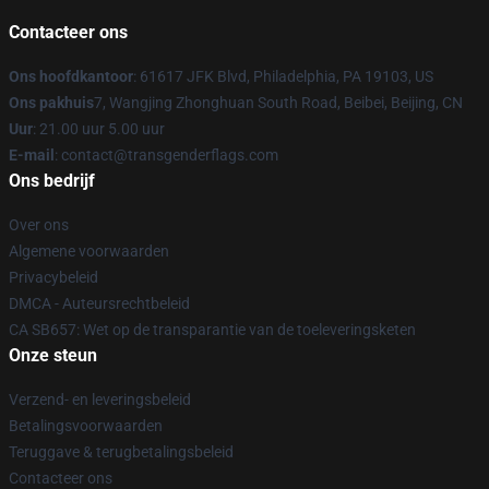
Contacteer ons
Ons hoofdkantoor
: 61617 JFK Blvd, Philadelphia, PA 19103, US
Ons pakhuis
7, Wangjing Zhonghuan South Road, Beibei, Beijing, CN
Uur
: 21.00 uur 5.00 uur
E-mail
: contact@transgenderflags.com
Ons bedrijf
Over ons
Algemene voorwaarden
Privacybeleid
DMCA - Auteursrechtbeleid
CA SB657: Wet op de transparantie van de toeleveringsketen
Onze steun
Verzend- en leveringsbeleid
Betalingsvoorwaarden
Teruggave & terugbetalingsbeleid
Contacteer ons