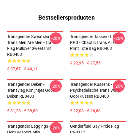
Bestsellersproducten
Transgender Sweatshirts -
Transgender Tassen - LGBT
-20%
-20%
Trans Men Are Men - Trans
RPG - Chaotic Trans All Over
Flag Pullover Sweatshirt
Print Tote Bag RB0403
RB0403
€ 22,95 - € 27,55
€ 37,67 - € 44,11
Transgender Deken -
Transgender Kussens -
-20%
-20%
Transvlag Konijntjes Gooi
Psychedelische Trans Warp
Deken RB0403
Gooi Kussen RB0403
€ 31,28 - € 59,80
€ 22,08 - € 26,68
Transgender Leggings - Zijne
Genderfluid Gay Pride Flag
-20%
Hem Respect Mijn
PN0112