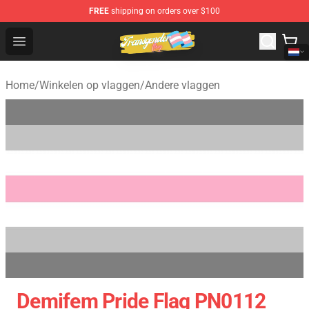
FREE
shipping on orders over $100
Transgender Flag Store - The Best Transgender Flag Sho
Open menu
Home
/
Winkelen op vlaggen
/
Andere vlaggen
Demifem Pride Flag PN0112