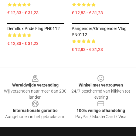
€ 12,83 - € 31,23
€ 12,83 - € 31,23
Demiflux Pride Flag PN0112
Pangender/Omnigender Vlag
PN0112
€ 12,83 - € 31,23
€ 12,83 - € 31,23
Footer
Wereldwijde verzending
Winkel met vertrouwen
Wij verzenden naar meer dan 200
24/7 beschermd van klikken tot
landen
levering
Internationale garantie
100% veilige afhandeling
Aangeboden in het gebruiksland
PayPal / MasterCard / Visa