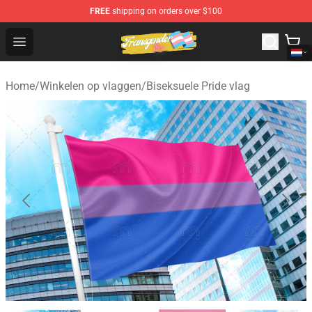
FREE
shipping on orders over $100
Transgender Flag Store - The Best Transgender Flag Sho
Open menu
Home
/
Winkelen op vlaggen
/
Biseksuele Pride vlag