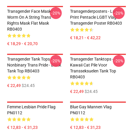
Transgender Face Masks -
Transgenderposters - Large
-20%
-20%
Worm On A String Trans
Print Pentacle LGBT Vlag
Rights Mask Flat Mask
Transgender Poster RB0403
RB0403
€ 18,21 - € 42,22
€ 18,29 - € 20,70
Transgender Tank Tops -
Transgender Tanktops -
-20%
-20%
Nonbinary Trans Pride - Black
Kawaii Cat Pile Voor
Tank Top RB0403
Transseksuelen Tank Top
RB0403
€ 22,49
$24.45
€ 22,49
$24.45
Femme Lesbian Pride Flag
Blue Gay Mannen Vlag
PN0112
PN0112
€ 12,83 - € 31,23
€ 12,83 - € 31,23