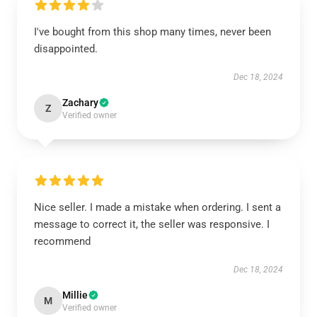
I've bought from this shop many times, never been
disappointed.
Dec 18, 2024
Zachary
Z
Verified owner
Nice seller. I made a mistake when ordering. I sent a
message to correct it, the seller was responsive. I
recommend
Dec 18, 2024
Millie
M
Verified owner