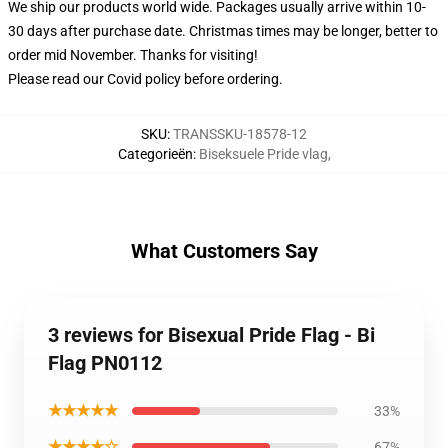
We ship our products world wide.
Packages usually arrive within 10-
30 days after purchase date. Christmas times may be longer, better to
order mid November. Thanks for visiting!
Please read our Covid
policy
before ordering.
SKU
:
TRANSSKU-18578-12
Categorieën
:
Biseksuele Pride vlag
,
What Customers Say
3 reviews for Bisexual Pride Flag - Bi
Flag PN0112
★★★★★
33%
★★★★☆
67%