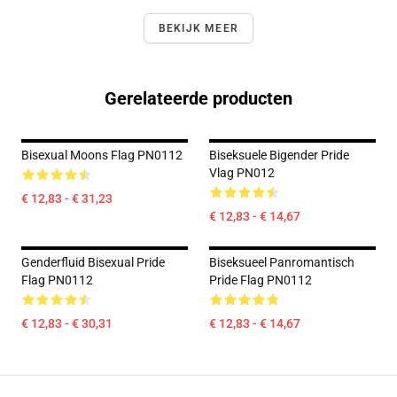
BEKIJK MEER
Gerelateerde producten
Bisexual Moons Flag PN0112
Biseksuele Bigender Pride
Vlag PN012
€ 12,83 - € 31,23
€ 12,83 - € 14,67
Genderfluid Bisexual Pride
Biseksueel Panromantisch
Flag PN0112
Pride Flag PN0112
€ 12,83 - € 30,31
€ 12,83 - € 14,67
Footer