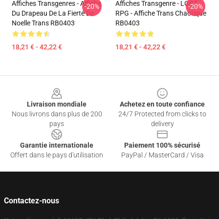
Affiches Transgenres - Affiche
Affiches Transgenre - LGBT
-20%
-20%
Du Drapeau De La Fierté De
RPG - Affiche Trans Chaotique
Noelle Trans RB0403
RB0403
18,21 € - 42,22 €
18,21 € - 42,22 €
Footer
Livraison mondiale
Achetez en toute confiance
Nous livrons dans plus de 200
24/7 Protected from clicks to
pays
delivery
Garantie internationale
Paiement 100% sécurisé
Offert dans le pays d'utilisation
PayPal / MasterCard / Visa
Contactez-nous