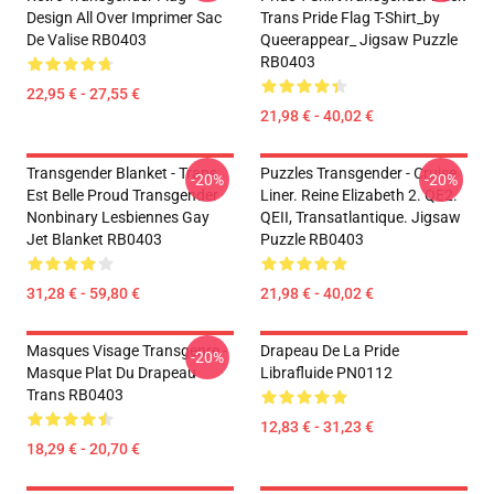
Design All Over Imprimer Sac
Trans Pride Flag T-Shirt_by
De Valise RB0403
Queerappear_ Jigsaw Puzzle
RB0403
22,95 € - 27,55 €
21,98 € - 40,02 €
Transgender Blanket - Trans
Puzzles Transgender - Cruise
-20%
-20%
Est Belle Proud Transgender
Liner. Reine Elizabeth 2. QE2.
Nonbinary Lesbiennes Gay
QEII, Transatlantique. Jigsaw
Jet Blanket RB0403
Puzzle RB0403
31,28 € - 59,80 €
21,98 € - 40,02 €
Masques Visage Transgenre -
Drapeau De La Pride
-20%
Masque Plat Du Drapeau
Librafluide PN0112
Trans RB0403
12,83 € - 31,23 €
18,29 € - 20,70 €