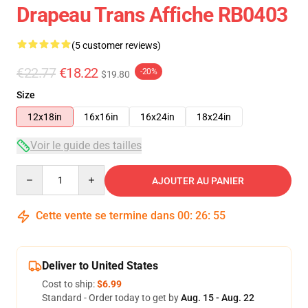
Drapeau Trans Affiche RB0403
(5 customer reviews)
€22.77
€18.22
-20%
$19.80
Size
12x18in
16x16in
16x24in
18x24in
Voir le guide des tailles
Quantity
AJOUTER AU PANIER
Cette vente se termine dans
00
:
26
:
54
Deliver to United States
Cost to ship:
$6.99
Standard - Order today to get by
Aug. 15 - Aug. 22