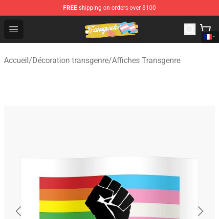
FREE
shipping on orders over $100
Transgender Flag Store - The Best Transgender Flag Sho
Open menu
Accueil
/
Décoration transgenre
/
Affiches Transgenre