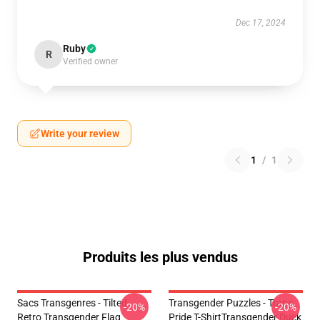
Dec 17, 2024
Ruby
R
Verified owner
Write your review
1
/
1
Produits les plus vendus
Sacs Transgenres - Tilted
Transgender Puzzles - Trans
-20%
-20%
Retro Transgender Flag
Pride T-ShirtTransgender Duck