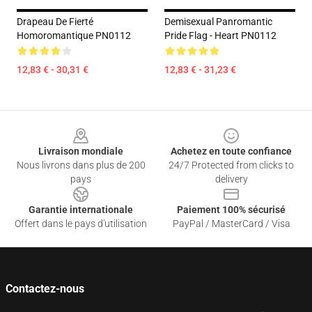
Drapeau De Fierté
Demisexual Panromantic
Homoromantique PN0112
Pride Flag - Heart PN0112
12,83 € - 30,31 €
12,83 € - 31,23 €
Footer
Livraison mondiale
Achetez en toute confiance
Nous livrons dans plus de 200
24/7 Protected from clicks to
pays
delivery
Garantie internationale
Paiement 100% sécurisé
Offert dans le pays d'utilisation
PayPal / MasterCard / Visa
Contactez-nous