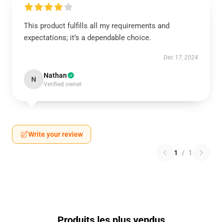
This product fulfills all my requirements and
expectations; it’s a dependable choice.
Dec 17, 2024
Nathan
N
Verified owner
Write your review
1
/
1
Produits les plus vendus