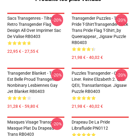
Sacs Transgenres - Tilted
Transgender Puzzles - Trans
-20%
-20%
Retro Transgender Flag
Pride T-ShirtTransgender Duck
Design All Over Imprimer Sac
Trans Pride Flag T-Shirt_by
De Valise RB0403
Queerappear_ Jigsaw Puzzle
RB0403
22,95 € - 27,55 €
21,98 € - 40,02 €
Transgender Blanket - Trans
Puzzles Transgender - Cruise
-20%
-20%
Est Belle Proud Transgender
Liner. Reine Elizabeth 2. QE2.
Nonbinary Lesbiennes Gay
QEII, Transatlantique. Jigsaw
Jet Blanket RB0403
Puzzle RB0403
31,28 € - 59,80 €
21,98 € - 40,02 €
Masques Visage Transgenre -
Drapeau De La Pride
-20%
Masque Plat Du Drapeau
Librafluide PN0112
Trans RB0403