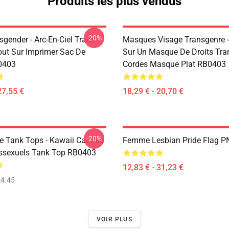
Produits les plus vendus
-20%
gender - Arc-En-Ciel Trans
Masques Visage Transgenre 
ut Sur Imprimer Sac De
Sur Un Masque De Droits Tra
0403
Cordes Masque Plat RB0403
27,55 €
18,29 € - 20,70 €
-20%
e Tank Tops - Kawaii Cat Pile
Femme Lesbian Pride Flag 
ssexuels Tank Top RB0403
12,83 € - 31,23 €
4.45
VOIR PLUS