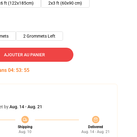
x6 ft (122x185cm)
2x3 ft (60x90 cm)
mets
2 Grommets Left
AJOUTER AU PANIER
dans
04
:
53
:
54
et by
Aug. 14 - Aug. 21
Shipping
Delivered
Aug. 10
Aug. 14 - Aug. 21