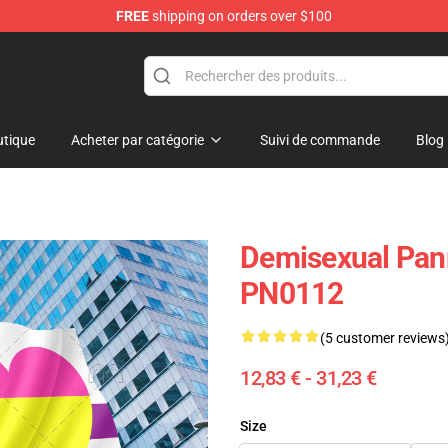
FREE
shipping on orders over $100
hop
tique
Acheter par catégorie
Suivi de commande
Blog
Demisexual Panr
PN0112
(5 customer reviews
12,83 € - 31,23 €
Size