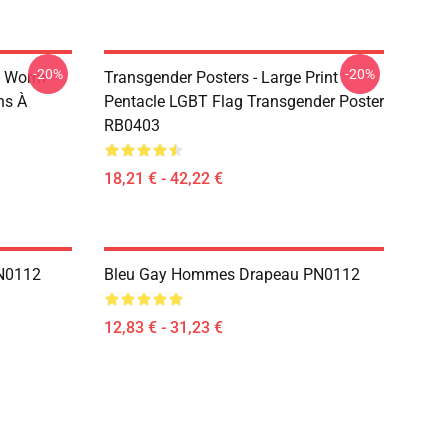
-20%
-20%
- Worm
Transgender Posters - Large Print
ns À
Pentacle LGBT Flag Transgender Poster
RB0403
18,21 € - 42,22 €
PN0112
Bleu Gay Hommes Drapeau PN0112
12,83 € - 31,23 €