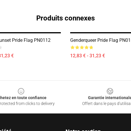
Produits connexes
unset Pride Flag PN0112
Genderqueer Pride Flag PN0
31,23 €
12,83 € - 31,23 €
hetez en toute confiance
Garantie international
otected from clicks to delivery
Offert dans le pays d'utilisa