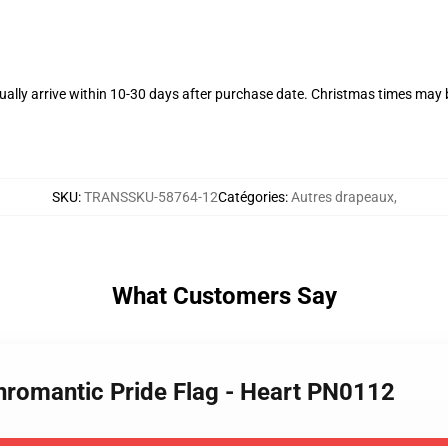
ally arrive within 10-30 days after purchase date. Christmas times may b
SKU
:
TRANSSKU-58764-12
Catégories
:
Autres drapeaux
,
What Customers Say
nromantic Pride Flag - Heart PN0112