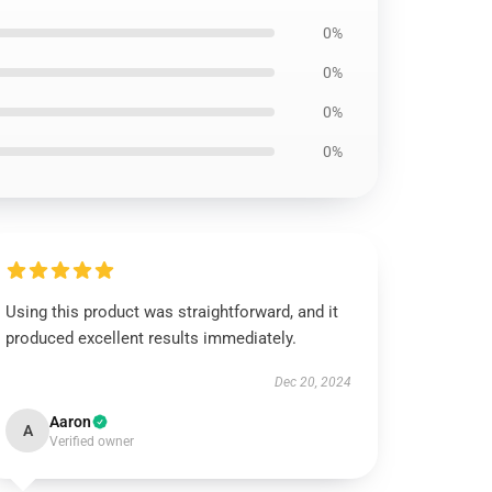
0%
0%
0%
0%
Using this product was straightforward, and it
produced excellent results immediately.
Dec 20, 2024
Aaron
A
Verified owner