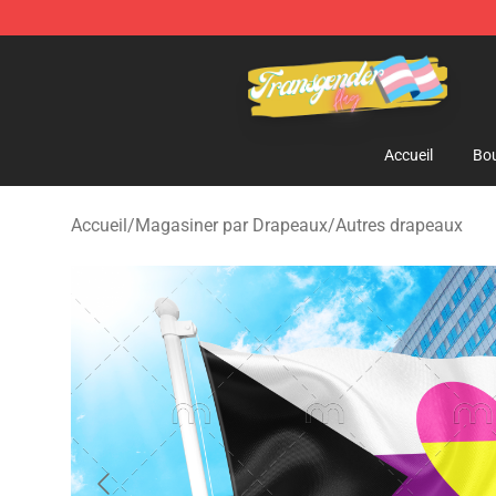
Transgender Flag Store - The Best Transgender Flag S
Accueil
Bou
Accueil
/
Magasiner par Drapeaux
/
Autres drapeaux