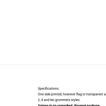
Specifications:
One side printed, however flag is transparent an
2, 4 and No grommets styles.
Arrives in an unmarked, discreet package.