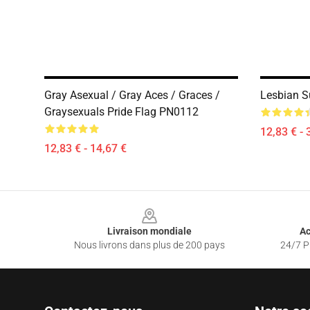
Gray Asexual / Gray Aces / Graces /
Lesbian S
Graysexuals Pride Flag PN0112
12,83 € - 
12,83 € - 14,67 €
Footer
Livraison mondiale
Ac
Nous livrons dans plus de 200 pays
24/7 Pr