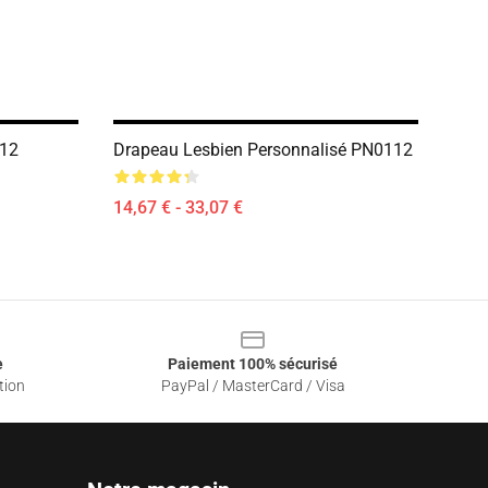
112
Drapeau Lesbien Personnalisé PN0112
14,67 € - 33,07 €
e
Paiement 100% sécurisé
tion
PayPal / MasterCard / Visa