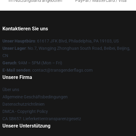
Im Nutzungsland angeboten
PayPal / MasterCard / Visa
Kontaktieren Sie uns
Unser Hauptbüro
: 61617 JFK Blvd, Philadelphia, PA 19103, US
Unser Lager
: No.7, Wangjing Zhonghuan South Road, Beibei, Beijing,
CN
Geruch
: 9AM – 5PM (Mon – Fri)
E-Mail senden
: contact@transgenderflags.com
Unsere Firma
Über uns
Allgemeine Geschäftsbedingungen
Datenschutzrichtlinien
DMCA - Copyright Policy
CA SB657: Lieferkettentransparenzgesetz
Unsere Unterstützung