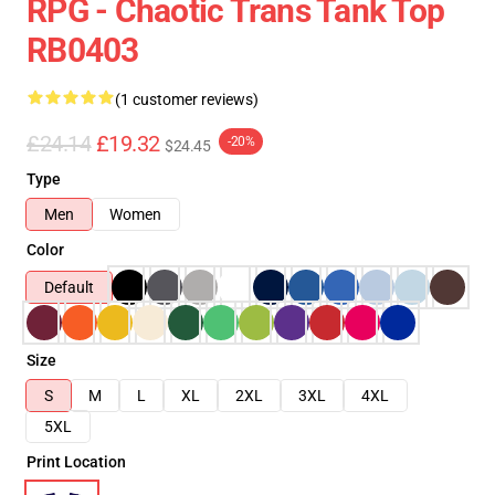
RPG - Chaotic Trans Tank Top
RB0403
(1 customer reviews)
£24.14
£19.32
-20%
$24.45
Type
Men
Women
Color
Default
Size
S
M
L
XL
2XL
3XL
4XL
5XL
Print Location