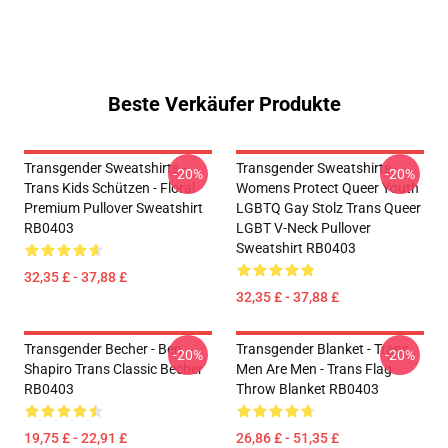
Beste Verkäufer Produkte
Transgender Sweatshirts -
Transgender Sweatshirts -
-20%
-20%
Trans Kids Schützen - Floral
Womens Protect Queer Youth
Premium Pullover Sweatshirt
LGBTQ Gay Stolz Trans Queer
RB0403
LGBT V-Neck Pullover
Sweatshirt RB0403
32,35 £ - 37,88 £
32,35 £ - 37,88 £
Transgender Becher - Ben
Transgender Blanket - Trans
-20%
-20%
Shapiro Trans Classic Becher
Men Are Men - Trans Flag
RB0403
Throw Blanket RB0403
19,75 £ - 22,91 £
26,86 £ - 51,35 £