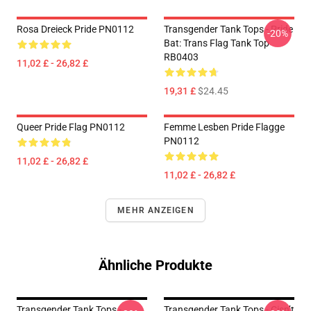
Rosa Dreieck Pride PN0112
Transgender Tank Tops - Pride
-20%
Bat: Trans Flag Tank Top
RB0403
11,02 £ - 26,82 £
19,31 £
$24.45
Queer Pride Flag PN0112
Femme Lesben Pride Flagge
PN0112
11,02 £ - 26,82 £
11,02 £ - 26,82 £
MEHR ANZEIGEN
Ähnliche Produkte
Transgender Tank Tops -
Transgender Tank Tops - Cisn’t