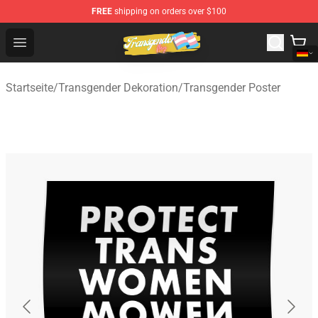
FREE
shipping on orders over $100
Transgender Flag Store - The Best Transgender Flag Sho
Open menu
Startseite
/
Transgender Dekoration
/
Transgender Poster