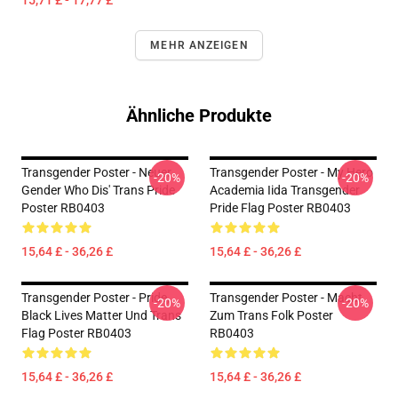
15,71 £ - 17,77 £
MEHR ANZEIGEN
Ähnliche Produkte
Transgender Poster - Neuer
Transgender Poster - My Hero
-20%
-20%
Gender Who Dis' Trans Pride
Academia Iida Transgender
Poster RB0403
Pride Flag Poster RB0403
15,64 £ - 36,26 £
15,64 £ - 36,26 £
Transgender Poster - Pride,
Transgender Poster - Macht
-20%
-20%
Black Lives Matter Und Trans
Zum Trans Folk Poster
Flag Poster RB0403
RB0403
15,64 £ - 36,26 £
15,64 £ - 36,26 £