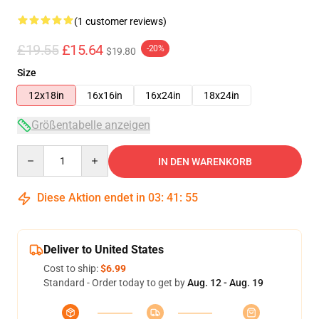
(1 customer reviews)
£19.55
£15.64
-20%
$19.80
Size
12x18in
16x16in
16x24in
18x24in
Größentabelle anzeigen
Quantity
IN DEN WARENKORB
Diese Aktion endet in
03
:
41
:
54
Deliver to United States
Cost to ship:
$6.99
Standard - Order today to get by
Aug. 12 - Aug. 19