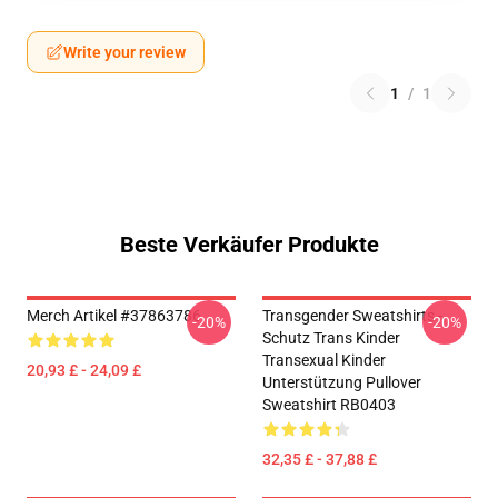
Write your review
1
/
1
Beste Verkäufer Produkte
Merch Artikel #37863786
Transgender Sweatshirts -
-20%
-20%
Schutz Trans Kinder
Transexual Kinder
20,93 £ - 24,09 £
Unterstützung Pullover
Sweatshirt RB0403
32,35 £ - 37,88 £