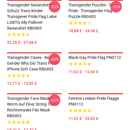
Transgender Sweatshirts -
Transgender Puzzles - Trans
-20%
-20%
Schutz Trans Kinder
Pride - Transgender Flag
Transgener Pride Flag Liebe
Puzzle RB0403
LGBTQ Ally Pullover
Sweatshirt RB0403
18,88 £ - 34,36 £
32,35 £ - 37,88 £
Transgender Cases - New
Black Gay Pride Flag PN0112
-20%
Gender Who Dis' Trans Pride
IPhone Soft Case RB0403
11,02 £ - 12,60 £
12,71 £ - 13,82 £
Transgender Face Masken -
Femme Lesben Pride Flagge
-20%
Worm Auf Einer String-Trans-
PN0112
Rechtsmaske Flat Mask
RB0403
11,02 £ - 26,82 £