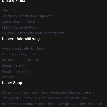
Unsere Firma
Über uns
Allgemeine Geschäftsbedingungen
Datenschutzrichtlinien
DMCA - Copyright Policy
CA SB657: Lieferkettentransparenzgesetz
Unsere Unterstützung
Versand und Lieferrichtlinien
Zahlungsbedingungen
Return & Refund Richtlinien
Kontaktieren Sie uns
Kundenhilfe (FAQ)
Whosale
Unser Shop
Jedes Produkt in unserem Shop wurde sorgfältig von unserem
erstklassigen Team entworfen. Wir bieten eine Vielzahl von
hochwertigen Produkten mit schönem Design. Sie können sie tragen,