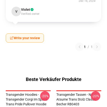
Dec 16, 2024
Violet
V
Verified owner
Write your review
1
/
1
Beste Verkäufer Produkte
Transgender Hoodies -
Transgender Tassen - Neko
-20%
-20%
Transgender Corgi Im Space
Atsume Trans Stolz Classic
Trans Pride Pullover Hoodie
Becher RB0403