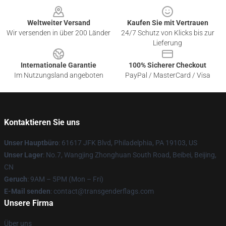
Weltweiter Versand
Kaufen Sie mit Vertrauen
Wir versenden in über 200 Länder
24/7 Schutz von Klicks bis zur
Lieferung
Internationale Garantie
100% Sicherer Checkout
Im Nutzungsland angeboten
PayPal / MasterCard / Visa
Kontaktieren Sie uns
Unser Hauptbüro
: 61617 JFK Blvd, Philadelphia, PA 19103, US
Unser Lager
: No.7, Wangjing Zhonghuan South Road, Beibei, Beijing,
CN
Geruch
: 9AM – 5PM (Mon – Fri)
E-Mail senden
: contact@transgenderflags.com
Unsere Firma
Über uns