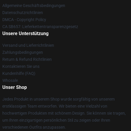
Allgemeine Geschäftsbedingungen
Datenschutzrichtlinien
DMCA - Copyright Policy
CA SB657: Lieferkettentransparenzgesetz
Unsere Unterstützung
Versand und Lieferrichtlinien
Zahlungsbedingungen
Return & Refund Richtlinien
Kontaktieren Sie uns
Kundenhilfe (FAQ)
Whosale
Unser Shop
Jedes Produkt in unserem Shop wurde sorgfältig von unserem
erstklassigen Team entworfen. Wir bieten eine Vielzahl von
hochwertigen Produkten mit schönem Design. Sie können sie tragen,
um Ihren einzigartigen persönlichen Stil zu zeigen oder Ihren
verschiedenen Outfits anzupassen.