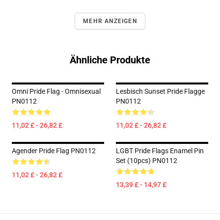
MEHR ANZEIGEN
Ähnliche Produkte
Omni Pride Flag - Omnisexual
Lesbisch Sunset Pride Flagge
PN0112
PN0112
11,02 £ - 26,82 £
11,02 £ - 26,82 £
Agender Pride Flag PN0112
LGBT Pride Flags Enamel Pin
Set (10pcs) PN0112
11,02 £ - 26,82 £
13,39 £ - 14,97 £
Footer