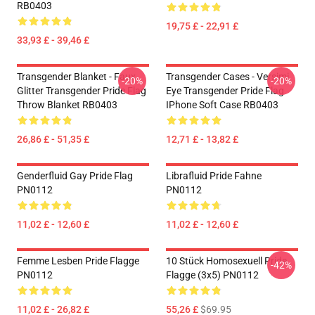
RB0403
19,75 £ - 22,91 £
33,93 £ - 39,46 £
Transgender Blanket - Faux
Transgender Cases - Versimi
-20%
-20%
Glitter Transgender Pride Flag
Eye Transgender Pride Flag
Throw Blanket RB0403
IPhone Soft Case RB0403
26,86 £ - 51,35 £
12,71 £ - 13,82 £
Genderfluid Gay Pride Flag
Librafluid Pride Fahne
PN0112
PN0112
11,02 £ - 12,60 £
11,02 £ - 12,60 £
Femme Lesben Pride Flagge
10 Stück Homosexuell Pride
-42%
PN0112
Flagge (3x5) PN0112
11,02 £ - 26,82 £
55,26 £
$69.95